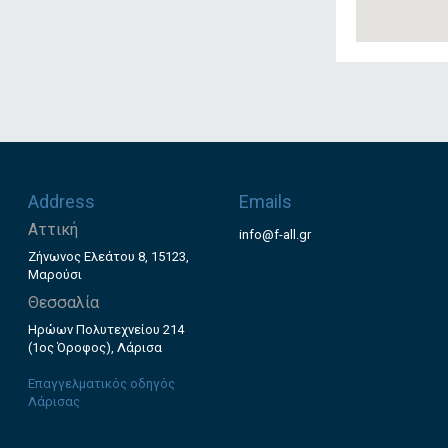
Address
Emails
Αττική
info@f-all.gr
Ζήνωνος Ελεάτου 8, 15123,
Μαρούσι
Θεσσαλία
Ηρώων Πολυτεχνείου 214
(1ος Όροφος), Λάρισα
Επαγγελματικός οδηγός
Λάρισας