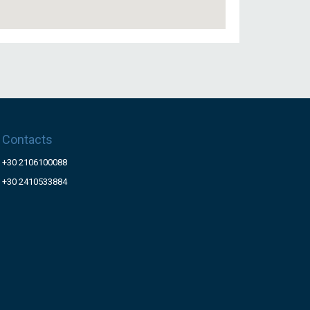
Contacts
+30 2106100088
+30 2410533884