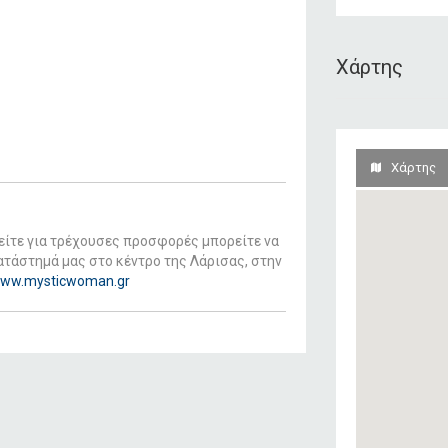
Χάρτης
Χάρτης
είτε για τρέχουσες προσφορές μπορείτε να
ατάστημά μας στο κέντρο της Λάρισας, στην
ww.mysticwoman.gr