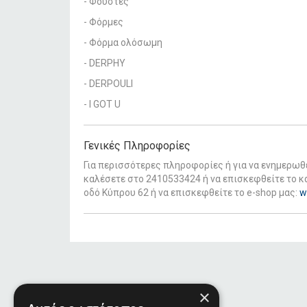
- Φούστες
- Φόρμες
- Φόρμα ολόσωμη
- DERPHY
- DERPOULI
- I GOT U
Γενικές Πληροφορίες
Για περισσότερες πληροφορίες ή για να ενημερωθ
καλέσετε στο 2410533424 ή να επισκεφθείτε το κ
οδό Κύπρου 62 ή να επισκεφθείτε το e-shop μας:
w
×