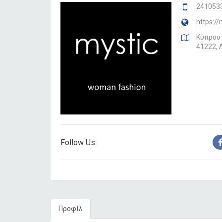
241053
https:/
Κύπρου
41222, 
Follow Us:
Προφίλ