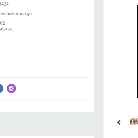
3424
/mysticwoman.gr/
 62
Λάρισα