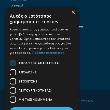
Αττική
×
Ζήνωνος Ελεάτου 8, 15123, Μαρούσι
Αυτός ο ιστότοπος
Θεσσαλία
χρησιμοποιεί cookies
Ηρώων Πολυτεχνείου 214 (1ος Όροφος), Λάρισα
Αυτός ο ιστότοπος χρησιμοποιεί cookies
για τη βελτίωση της εμπειρίας των
Επαγγελματικός οδηγός Λάρισας
χρηστών. Χρησιμοποιώντας τον ιστότοπό
Emails
μας, παρέχετε τη συγκατάθεσή σας για όλα
τα cookies σύμφωνα με την Πολιτική μας
info@f-all.gr
για τα cookies.
Διαβάστε περισσότερα
Contacts
ΑΠΟΛΎΤΩΣ ΑΠΑΡΑΊΤΗΤΑ
+30 2106100088
ΑΠΌΔΟΣΗΣ
+30 2410533884
ΣΤΌΧΕΥΣΗΣ
ΛΕΙΤΟΥΡΓΙΚΌΤΗΤΑΣ
ΜΗ ΤΑΞΙΝΟΜΗΜΈΝΑ
© 2026 FINDALL. All rights reserved. Developed by
Pavla S.A.