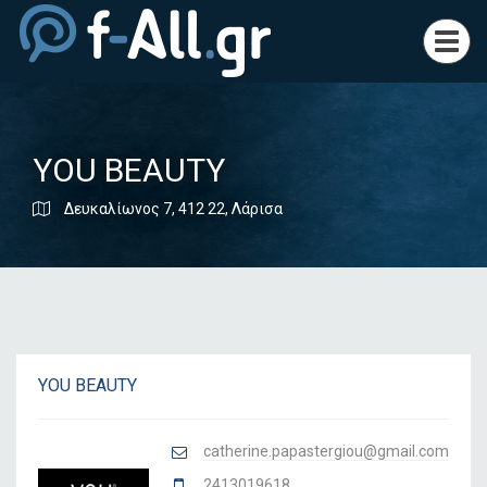
Toggl
navig
YOU BEAUTY
Δευκαλίωνος 7, 412 22, Λάρισα
YOU BEAUTY
catherine.papastergiou@gmail.com
2413019618