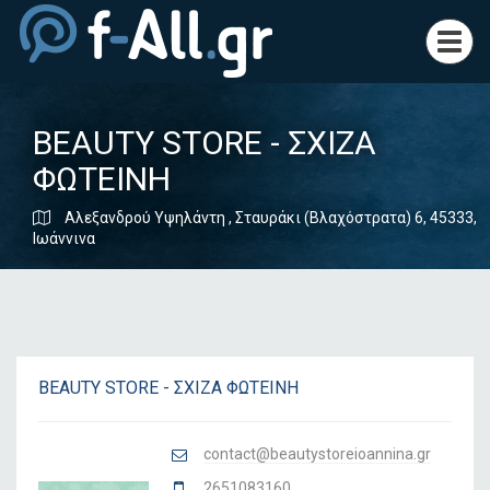
Toggl
navig
BEAUTY STORE - ΣΧΙΖΑ
ΦΩΤΕΙΝΗ
Αλεξανδρού Υψηλάντη , Σταυράκι (Βλαχόστρατα) 6, 45333,
Ιωάννινα
BEAUTY STORE - ΣΧΙΖΑ ΦΩΤΕΙΝΗ
contact@beautystoreioannina.gr
2651083160