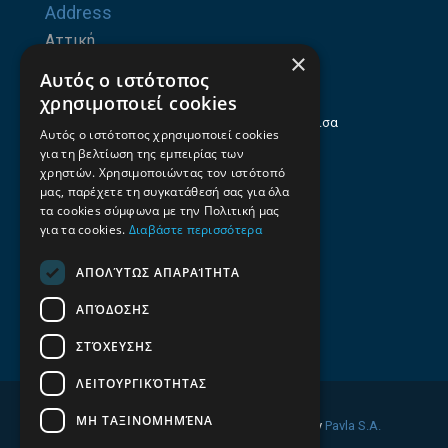
Address
Αττική
×
Ζήνωνος Ελεάτου 8, 15123, Μαρούσι
Αυτός ο ιστότοπος
Θεσσαλία
χρησιμοποιεί cookies
Ηρώων Πολυτεχνείου 214 (1ος Όροφος), Λάρισα
Αυτός ο ιστότοπος χρησιμοποιεί cookies
για τη βελτίωση της εμπειρίας των
Επαγγελματικός οδηγός Λάρισας
χρηστών. Χρησιμοποιώντας τον ιστότοπό
Emails
μας, παρέχετε τη συγκατάθεσή σας για όλα
τα cookies σύμφωνα με την Πολιτική μας
info@f-all.gr
για τα cookies.
Διαβάστε περισσότερα
Contacts
ΑΠΟΛΎΤΩΣ ΑΠΑΡΑΊΤΗΤΑ
+30 2106100088
ΑΠΌΔΟΣΗΣ
+30 2410533884
ΣΤΌΧΕΥΣΗΣ
ΛΕΙΤΟΥΡΓΙΚΌΤΗΤΑΣ
ΜΗ ΤΑΞΙΝΟΜΗΜΈΝΑ
© 2026 FINDALL. All rights reserved. Developed by
Pavla S.A.