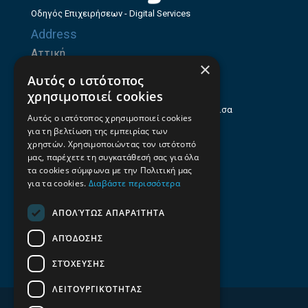
Οδηγός Επιχειρήσεων - Digital Services
Address
Αττική
×
Ζήνωνος Ελεάτου 8, 15123, Μαρούσι
Αυτός ο ιστότοπος
Θεσσαλία
χρησιμοποιεί cookies
Ηρώων Πολυτεχνείου 214 (1ος Όροφος), Λάρισα
Αυτός ο ιστότοπος χρησιμοποιεί cookies
για τη βελτίωση της εμπειρίας των
Επαγγελματικός οδηγός Λάρισας
χρηστών. Χρησιμοποιώντας τον ιστότοπό
Emails
μας, παρέχετε τη συγκατάθεσή σας για όλα
τα cookies σύμφωνα με την Πολιτική μας
info@f-all.gr
για τα cookies.
Διαβάστε περισσότερα
Contacts
ΑΠΟΛΎΤΩΣ ΑΠΑΡΑΊΤΗΤΑ
+30 2106100088
ΑΠΌΔΟΣΗΣ
+30 2410533884
ΣΤΌΧΕΥΣΗΣ
ΛΕΙΤΟΥΡΓΙΚΌΤΗΤΑΣ