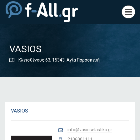
Toggl
navig
VASIOS
Κλεισθένους 63, 15343, Αγία Παρασκευή
VASIOS
info@vasioselastika.gr
2106001111