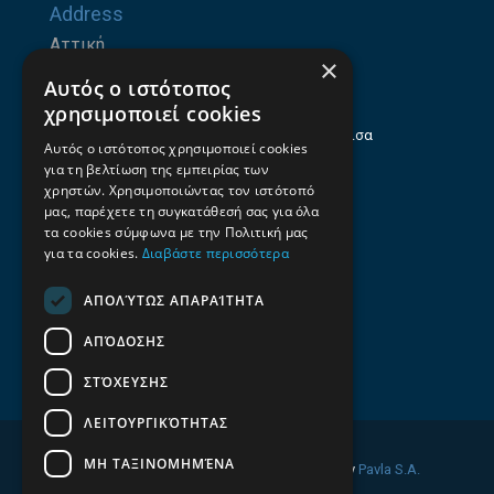
Address
Αττική
×
Ζήνωνος Ελεάτου 8, 15123, Μαρούσι
Αυτός ο ιστότοπος
Θεσσαλία
χρησιμοποιεί cookies
Ηρώων Πολυτεχνείου 214 (1ος Όροφος), Λάρισα
Αυτός ο ιστότοπος χρησιμοποιεί cookies
για τη βελτίωση της εμπειρίας των
Επαγγελματικός οδηγός Λάρισας
χρηστών. Χρησιμοποιώντας τον ιστότοπό
Emails
μας, παρέχετε τη συγκατάθεσή σας για όλα
τα cookies σύμφωνα με την Πολιτική μας
info@f-all.gr
για τα cookies.
Διαβάστε περισσότερα
Contacts
ΑΠΟΛΎΤΩΣ ΑΠΑΡΑΊΤΗΤΑ
+30 2106100088
ΑΠΌΔΟΣΗΣ
+30 2410533884
ΣΤΌΧΕΥΣΗΣ
ΛΕΙΤΟΥΡΓΙΚΌΤΗΤΑΣ
ΜΗ ΤΑΞΙΝΟΜΗΜΈΝΑ
© 2026 FINDALL. All rights reserved. Developed by
Pavla S.A.