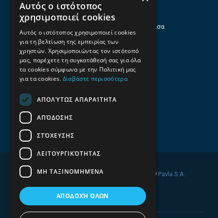
Αυτός ο ιστότοπος
Θεσσαλία
χρησιμοποιεί cookies
Ηρώων Πολυτεχνείου 214 (1ος Όροφος), Λάρισα
Αυτός ο ιστότοπος χρησιμοποιεί cookies
για τη βελτίωση της εμπειρίας των
Επαγγελματικός οδηγός Λάρισας
χρηστών. Χρησιμοποιώντας τον ιστότοπό
Emails
μας, παρέχετε τη συγκατάθεσή σας για όλα
τα cookies σύμφωνα με την Πολιτική μας
info@f-all.gr
για τα cookies.
Διαβάστε περισσότερα
Contacts
ΑΠΟΛΎΤΩΣ ΑΠΑΡΑΊΤΗΤΑ
+30 2106100088
ΑΠΌΔΟΣΗΣ
+30 2410533884
ΣΤΌΧΕΥΣΗΣ
ΛΕΙΤΟΥΡΓΙΚΌΤΗΤΑΣ
ΜΗ ΤΑΞΙΝΟΜΗΜΈΝΑ
© 2026 FINDALL. All rights reserved. Developed by
Pavla S.A.
ΑΠΟΔΟΧΉ ΌΛΩΝ