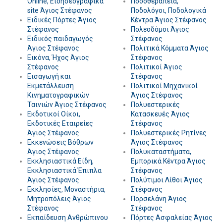
Online, Ειδησεογραφικά
Ποδοθεραπεία,
site Άγιος Στέφανος
Ποδολόγοι, Ποδολογικά
Ειδικές Πόρτες Άγιος
Κέντρα Άγιος Στέφανος
Στέφανος
Πολεοδόμοι Άγιος
Ειδικός παιδαγωγός
Στέφανος
Άγιος Στέφανος
Πολιτικά Κόμματα Άγιος
Εικόνα, Ήχος Άγιος
Στέφανος
Στέφανος
Πολιτικοί Άγιος
Εισαγωγή και
Στέφανος
Εκμετάλλευση
Πολιτικοί Μηχανικοί
Κινηματογραφικών
Άγιος Στέφανος
Ταινιών Άγιος Στέφανος
Πολυεστερικές
Εκδοτικοί Οίκοι,
Κατασκευές Άγιος
Εκδοτικές Εταιρείες
Στέφανος
Άγιος Στέφανος
Πολυεστερικές Ρητίνες
Εκκενώσεις Βόθρων
Άγιος Στέφανος
Άγιος Στέφανος
Πολυκαταστήματα,
Εκκλησιαστικά Είδη,
Εμπορικά Κέντρα Άγιος
Εκκλησιαστικά Έπιπλα
Στέφανος
Άγιος Στέφανος
Πολύτιμοι Λίθοι Άγιος
Εκκλησίες, Μοναστήρια,
Στέφανος
Μητροπόλεις Άγιος
Πορσελάνη Άγιος
Στέφανος
Στέφανος
Εκπαίδευση Ανθρώπινου
Πόρτες Ασφαλείας Άγιος