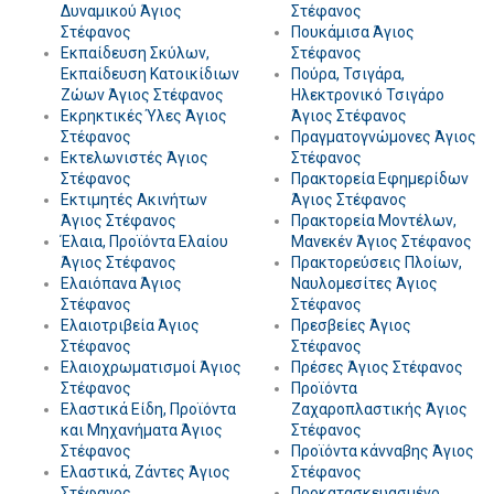
Δυναμικού Άγιος
Στέφανος
Στέφανος
Πουκάμισα Άγιος
Εκπαίδευση Σκύλων,
Στέφανος
Εκπαίδευση Κατοικίδιων
Πούρα, Τσιγάρα,
Ζώων Άγιος Στέφανος
Ηλεκτρονικό Τσιγάρο
Εκρηκτικές Ύλες Άγιος
Άγιος Στέφανος
Στέφανος
Πραγματογνώμονες Άγιος
Εκτελωνιστές Άγιος
Στέφανος
Στέφανος
Πρακτορεία Εφημερίδων
Εκτιμητές Ακινήτων
Άγιος Στέφανος
Άγιος Στέφανος
Πρακτορεία Μοντέλων,
Έλαια, Προϊόντα Ελαίου
Μανεκέν Άγιος Στέφανος
Άγιος Στέφανος
Πρακτορεύσεις Πλοίων,
Ελαιόπανα Άγιος
Ναυλομεσίτες Άγιος
Στέφανος
Στέφανος
Ελαιοτριβεία Άγιος
Πρεσβείες Άγιος
Στέφανος
Στέφανος
Ελαιοχρωματισμοί Άγιος
Πρέσες Άγιος Στέφανος
Στέφανος
Προϊόντα
Ελαστικά Είδη, Προϊόντα
Ζαχαροπλαστικής Άγιος
και Μηχανήματα Άγιος
Στέφανος
Στέφανος
Προϊόντα κάνναβης Άγιος
Ελαστικά, Ζάντες Άγιος
Στέφανος
Στέφανος
Προκατασκευασμένο