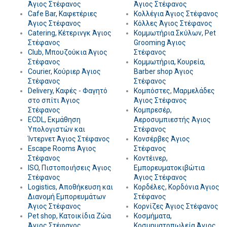
Άγιος Στέφανος
Άγιος Στέφανος
Cafe Bar, Καφετέριες
Κολλέγια Άγιος Στέφανος
Άγιος Στέφανος
Κόλλες Άγιος Στέφανος
Catering, Κέτερινγκ Άγιος
Κομμωτήρια Σκύλων, Pet
Στέφανος
Grooming Άγιος
Club, Μπουζούκια Άγιος
Στέφανος
Στέφανος
Κομμωτήρια, Κουρεία,
Courier, Κούριερ Άγιος
Barber shop Άγιος
Στέφανος
Στέφανος
Delivery, Καφές - Φαγητό
Κομπόστες, Μαρμελάδες
στο σπίτι Άγιος
Άγιος Στέφανος
Στέφανος
Κομπρεσέρ,
ECDL, Εκμάθηση
Αεροσυμπιεστής Άγιος
Υπολογιστών και
Στέφανος
Ίντερνετ Άγιος Στέφανος
Κονσέρβες Άγιος
Escape Rooms Άγιος
Στέφανος
Στέφανος
Κοντέινερ,
ISO, Πιστοποιήσεις Άγιος
Εμπορευματοκιβώτια
Στέφανος
Άγιος Στέφανος
Logistics, Αποθήκευση και
Κορδέλες, Κορδόνια Άγιος
Διανομή Εμπορευμάτων
Στέφανος
Άγιος Στέφανος
Κορνίζες Άγιος Στέφανος
Pet shop, Κατοικίδια Ζώα
Κοσμήματα,
Άγιος Στέφανος
Κοσμηματοπωλεία Άγιος