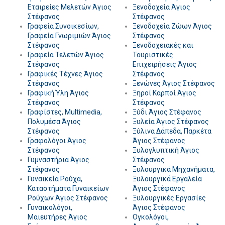
Εταιρείες Μελετών Άγιος
Ξενοδοχεία Άγιος
Στέφανος
Στέφανος
Γραφεία Συνοικεσίων,
Ξενοδοχεία Ζώων Άγιος
Γραφεία Γνωριμιών Άγιος
Στέφανος
Στέφανος
Ξενοδοχειακές και
Γραφεία Τελετών Άγιος
Τουριστικές
Στέφανος
Επιχειρήσεις Άγιος
Γραφικές Τέχνες Άγιος
Στέφανος
Στέφανος
Ξενώνες Άγιος Στέφανος
Γραφική Ύλη Άγιος
Ξηροί Καρποί Άγιος
Στέφανος
Στέφανος
Γραφίστες, Multimedia,
Ξύδι Άγιος Στέφανος
Πολυμέσα Άγιος
Ξυλεία Άγιος Στέφανος
Στέφανος
Ξύλινα Δάπεδα, Παρκέτα
Γραφολόγοι Άγιος
Άγιος Στέφανος
Στέφανος
Ξυλογλυπτική Άγιος
Γυμναστήρια Άγιος
Στέφανος
Στέφανος
Ξυλουργικά Μηχανήματα,
Γυναικεία Ρούχα,
Ξυλουργικά Εργαλεία
Καταστήματα Γυναικείων
Άγιος Στέφανος
Ρούχων Άγιος Στέφανος
Ξυλουργικές Εργασίες
Γυναικολόγοι,
Άγιος Στέφανος
Μαιευτήρες Άγιος
Ογκολόγοι,