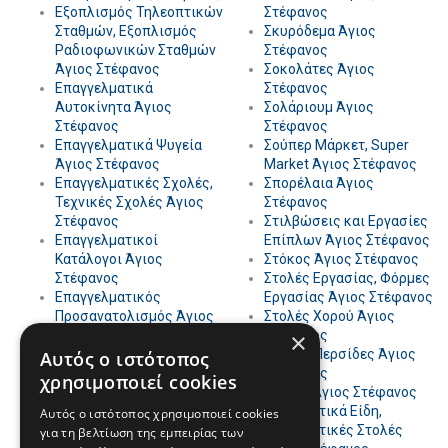
Εξοπλισμός Τηλεοπτικών
Στέφανος
Σταθμών, Εξοπλισμός
Σκυρόδεμα Άγιος
Ραδιοφωνικών Σταθμών
Στέφανος
Άγιος Στέφανος
Σοκολάτες Άγιος
Επαγγελματικά
Στέφανος
Αυτοκίνητα Άγιος
Σολάριουμ Άγιος
Στέφανος
Στέφανος
Επαγγελματικά Ψυγεία
Σούπερ Μάρκετ, Super
Άγιος Στέφανος
Market Άγιος Στέφανος
Επαγγελματικές Σχολές,
Σπορέλαια Άγιος
Τεχνικές Σχολές Άγιος
Στέφανος
Στέφανος
Στιλβώσεις και Εργασίες
Επαγγελματικοί
Επίπλων Άγιος Στέφανος
Κατάλογοι Άγιος
Στόκος Άγιος Στέφανος
Στέφανος
Στολές Εργασίας, Φόρμες
Επαγγελματικός
Εργασίας Άγιος Στέφανος
Προσανατολισμός Άγιος
Στολές Χορού Άγιος
Στέφανος
Στέφανος
×
Επεξεργασία Γυαλιού
Στόρια, Περσίδες Άγιος
Αυτός ο ιστότοπος
Άγιος Στέφανος
Στέφανος
χρησιμοποιεί cookies
Επεξεργασία Φελλού
Στουπί Άγιος Στέφανος
Άγιος Στέφανος
Στρατιωτικά Είδη,
Αυτός ο ιστότοπος χρησιμοποιεί cookies
Επεξεργασία Χαρτιού
Στρατιωτικές Στολές
για τη βελτίωση της εμπειρίας των