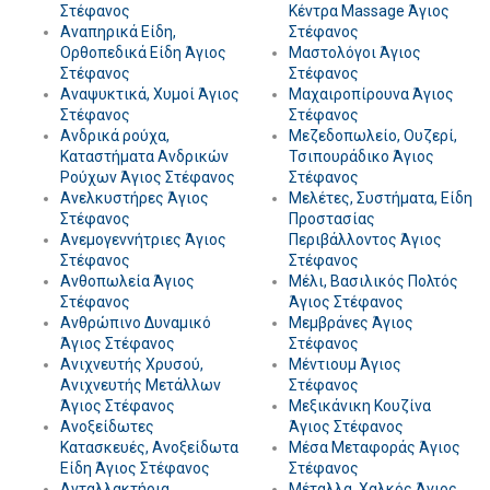
Στέφανος
Κέντρα Massage Άγιος
Αναπηρικά Είδη,
Στέφανος
Ορθοπεδικά Είδη Άγιος
Μαστολόγοι Άγιος
Στέφανος
Στέφανος
Αναψυκτικά, Χυμοί Άγιος
Μαχαιροπίρουνα Άγιος
Στέφανος
Στέφανος
Ανδρικά ρούχα,
Μεζεδοπωλείο, Ουζερί,
Καταστήματα Ανδρικών
Τσιπουράδικο Άγιος
Ρούχων Άγιος Στέφανος
Στέφανος
Ανελκυστήρες Άγιος
Μελέτες, Συστήματα, Είδη
Στέφανος
Προστασίας
Ανεμογεννήτριες Άγιος
Περιβάλλοντος Άγιος
Στέφανος
Στέφανος
Ανθοπωλεία Άγιος
Μέλι, Βασιλικός Πολτός
Στέφανος
Άγιος Στέφανος
Ανθρώπινο Δυναμικό
Μεμβράνες Άγιος
Άγιος Στέφανος
Στέφανος
Ανιχνευτής Χρυσού,
Μέντιουμ Άγιος
Ανιχνευτής Μετάλλων
Στέφανος
Άγιος Στέφανος
Μεξικάνικη Κουζίνα
Ανοξείδωτες
Άγιος Στέφανος
Κατασκευές, Ανοξείδωτα
Μέσα Μεταφοράς Άγιος
Είδη Άγιος Στέφανος
Στέφανος
Ανταλλακτήρια
Μέταλλα, Χαλκός Άγιος