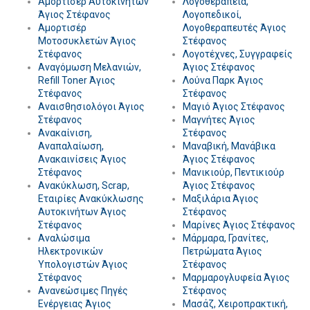
Αμορτισέρ Αυτοκινήτων
Λογοθεραπεία,
Άγιος Στέφανος
Λογοπεδικοί,
Αμορτισέρ
Λογοθεραπευτές Άγιος
Μοτοσυκλετών Άγιος
Στέφανος
Στέφανος
Λογοτέχνες, Συγγραφείς
Αναγόμωση Μελανιών,
Άγιος Στέφανος
Refill Toner Άγιος
Λούνα Παρκ Άγιος
Στέφανος
Στέφανος
Αναισθησιολόγοι Άγιος
Μαγιό Άγιος Στέφανος
Στέφανος
Μαγνήτες Άγιος
Ανακαίνιση,
Στέφανος
Αναπαλαίωση,
Μαναβική, Μανάβικα
Ανακαινίσεις Άγιος
Άγιος Στέφανος
Στέφανος
Μανικιούρ, Πεντικιούρ
Ανακύκλωση, Scrap,
Άγιος Στέφανος
Εταιρίες Ανακύκλωσης
Μαξιλάρια Άγιος
Αυτοκινήτων Άγιος
Στέφανος
Στέφανος
Μαρίνες Άγιος Στέφανος
Αναλώσιμα
Μάρμαρα, Γρανίτες,
Ηλεκτρονικών
Πετρώματα Άγιος
Υπολογιστών Άγιος
Στέφανος
Στέφανος
Μαρμαρογλυφεία Άγιος
Ανανεώσιμες Πηγές
Στέφανος
Ενέργειας Άγιος
Μασάζ, Χειροπρακτική,