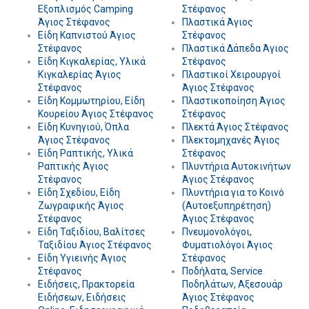
Εξοπλισμός Camping
Στέφανος
Άγιος Στέφανος
Πλαστικά Άγιος
Είδη Καπνιστού Άγιος
Στέφανος
Στέφανος
Πλαστικά Δάπεδα Άγιος
Είδη Κιγκαλερίας, Υλικά
Στέφανος
Κιγκαλερίας Άγιος
Πλαστικοί Χειρουργοί
Στέφανος
Άγιος Στέφανος
Είδη Κομμωτηρίου, Είδη
Πλαστικοποίηση Άγιος
Κουρείου Άγιος Στέφανος
Στέφανος
Είδη Κυνηγιού, Όπλα
Πλεκτά Άγιος Στέφανος
Άγιος Στέφανος
Πλεκτομηχανές Άγιος
Είδη Ραπτικής, Υλικά
Στέφανος
Ραπτικής Άγιος
Πλυντήρια Αυτοκινήτων
Στέφανος
Άγιος Στέφανος
Είδη Σχεδίου, Είδη
Πλυντήρια για το Κοινό
Ζωγραφικής Άγιος
(Αυτοεξυπηρέτηση)
Στέφανος
Άγιος Στέφανος
Είδη Ταξιδίου, Βαλίτσες
Πνευμονολόγοι,
Ταξιδίου Άγιος Στέφανος
Φυματιολόγοι Άγιος
Είδη Υγιεινής Άγιος
Στέφανος
Στέφανος
Ποδήλατα, Service
Ειδήσεις, Πρακτορεία
Ποδηλάτων, Αξεσουάρ
Ειδήσεων, Ειδήσεις
Άγιος Στέφανος