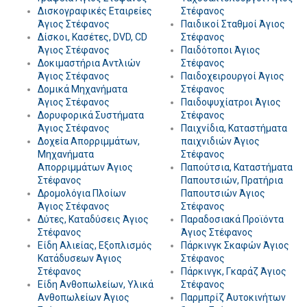
Δισκογραφικές Εταιρείες
Στέφανος
Άγιος Στέφανος
Παιδικοί Σταθμοί Άγιος
Δίσκοι, Κασέτες, DVD, CD
Στέφανος
Άγιος Στέφανος
Παιδότοποι Άγιος
Δοκιμαστήρια Αντλιών
Στέφανος
Άγιος Στέφανος
Παιδοχειρουργοί Άγιος
Δομικά Μηχανήματα
Στέφανος
Άγιος Στέφανος
Παιδοψυχίατροι Άγιος
Δορυφορικά Συστήματα
Στέφανος
Άγιος Στέφανος
Παιχνίδια, Καταστήματα
Δοχεία Απορριμμάτων,
παιχνιδιών Άγιος
Μηχανήματα
Στέφανος
Απορριμμάτων Άγιος
Παπούτσια, Καταστήματα
Στέφανος
Παπουτσιών, Πρατήρια
Δρομολόγια Πλοίων
Παπουτσιών Άγιος
Άγιος Στέφανος
Στέφανος
Δύτες, Καταδύσεις Άγιος
Παραδοσιακά Προϊόντα
Στέφανος
Άγιος Στέφανος
Είδη Αλιείας, Εξοπλισμός
Πάρκινγκ Σκαφών Άγιος
Κατάδυσεων Άγιος
Στέφανος
Στέφανος
Πάρκινγκ, Γκαράζ Άγιος
Είδη Ανθοπωλείων, Υλικά
Στέφανος
Ανθοπωλείων Άγιος
Παρμπρίζ Αυτοκινήτων