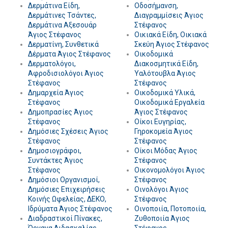
Δερμάτινα Είδη,
Οδοσήμανση,
Δερμάτινες Τσάντες,
Διαγραμμίσεις Άγιος
Δερμάτινα Αξεσουάρ
Στέφανος
Άγιος Στέφανος
Οικιακά Είδη, Οικιακά
Δερματίνη, Συνθετικά
Σκεύη Άγιος Στέφανος
Δέρματα Άγιος Στέφανος
Οικοδομικά
Δερματολόγοι,
Διακοσμητικά Είδη,
Αφροδισιολόγοι Άγιος
Υαλότουβλα Άγιος
Στέφανος
Στέφανος
Δημαρχεία Άγιος
Οικοδομικά Υλικά,
Στέφανος
Οικοδομικά Εργαλεία
Δημοπρασίες Άγιος
Άγιος Στέφανος
Στέφανος
Οίκοι Ευγηρίας,
Δημόσιες Σχέσεις Άγιος
Γηροκομεία Άγιος
Στέφανος
Στέφανος
Δημοσιογράφοι,
Οίκοι Μόδας Άγιος
Συντάκτες Άγιος
Στέφανος
Στέφανος
Οικονομολόγοι Άγιος
Δημόσιοι Οργανισμοί,
Στέφανος
Δημόσιες Επιχειρήσεις
Οινολόγοι Άγιος
Κοινής Ωφελείας, ΔΕΚΟ,
Στέφανος
Ιδρύματα Άγιος Στέφανος
Οινοποιία, Ποτοποιία,
Διαδραστικοί Πίνακες,
Ζυθοποιία Άγιος