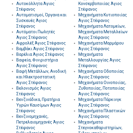
Αυτοκόλλητα Άγιος
Κονσερβοποιίας Άγιος
Στέφανος
Στέφανος
Αυτοματισμοί, Όργανα και
Μηχανήματα Κυτιοποιίας
Συσκευές Άγιος
Άγιος Στέφανος
Στέφανος
Μηχανήματα Λατομείων,
Αυτόματοι Πωλητές
Μηχανήματα Μεταλλείων
Άγιος Στέφανος
Άγιος Στέφανος
Αφρολέξ Άγιος Στέφανος
Μηχανήματα Μαρμάρου
Βαμβάκι Άγιος Στέφανος
Άγιος Στέφανος
Βαρέλια Άγιος Στέφανος
Μηχανήματα
Βαφεία, Φινιριστήρια
Μεταλλουργίας Άγιος
Άγιος Στέφανος
Στέφανος
Βαφή Μετάλλων, Ανοδική
Μηχανήματα Οδοποιίας
και Ηλεκτροστατική
Άγιος Στέφανος
Άγιος Στέφανος
Μηχανήματα Οινοποιίας,
Βελονισμός Άγιος
Ζυθοποιίας, Ποτοποιίας
Στέφανος
Άγιος Στέφανος
Βενζινάδικα, Πρατήρια
Μηχανήματα Πάρκινγκ
Υγρών Καυσίμων Άγιος
Άγιος Στέφανος
Στέφανος
Μηχανήματα Πλαστικών
Βενζινομηχανές,
Άγιος Στέφανος
Πετρελαιομηχανές Άγιος
Μηχανήματα
Στέφανος
Στεγνοκαθαριστηρίων,