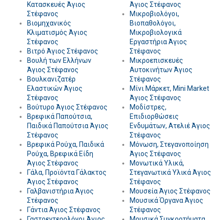
Κατασκευές Άγιος
Άγιος Στέφανος
Στέφανος
Μικροβιολόγοι,
Βιομηχανικός
Βιοπαθολόγοι,
Κλιματισμός Άγιος
Μικροβιολογικά
Στέφανος
Εργαστήρια Άγιος
Βιτρό Άγιος Στέφανος
Στέφανος
Βουλή των Ελλήνων
Μικροεπισκευές
Άγιος Στέφανος
Αυτοκινήτων Άγιος
Βουλκανιζατέρ
Στέφανος
Ελαστικών Άγιος
Μίνι Μάρκετ, Mini Market
Στέφανος
Άγιος Στέφανος
Βούτυρο Άγιος Στέφανος
Μοδίστρες,
Βρεφικά Παπούτσια,
Επιδιορθώσεις
Παιδικά Παπούτσια Άγιος
Ενδυμάτων, Ατελιέ Άγιος
Στέφανος
Στέφανος
Βρεφικά Ρούχα, Παιδικά
Μόνωση, Στεγανοποίηση
Ρούχα, Βρεφικά Είδη
Άγιος Στέφανος
Άγιος Στέφανος
Μονωτικά Υλικά,
Γάλα, Προϊόντα Γάλακτος
Στεγανωτικά Υλικά Άγιος
Άγιος Στέφανος
Στέφανος
Γαλβανιστήρια Άγιος
Μουσεία Άγιος Στέφανος
Στέφανος
Μουσικά Όργανα Άγιος
Γάντια Άγιος Στέφανος
Στέφανος
Γαστρεντερολόγοι Άγιος
Μουσικά Συγκροτήματα,