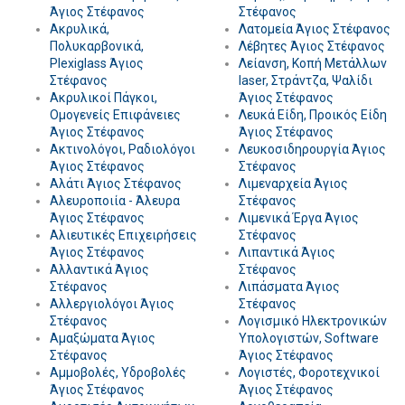
Άγιος Στέφανος
Στέφανος
Ακρυλικά,
Λατομεία Άγιος Στέφανος
Πολυκαρβονικά,
Λέβητες Άγιος Στέφανος
Plexiglass Άγιος
Λείανση, Κοπή Μετάλλων
Στέφανος
laser, Στράντζα, Ψαλίδι
Ακρυλικοί Πάγκοι,
Άγιος Στέφανος
Ομογενείς Επιφάνειες
Λευκά Είδη, Προικός Είδη
Άγιος Στέφανος
Άγιος Στέφανος
Ακτινολόγοι, Ραδιολόγοι
Λευκοσιδηρουργία Άγιος
Άγιος Στέφανος
Στέφανος
Αλάτι Άγιος Στέφανος
Λιμεναρχεία Άγιος
Αλευροποιία - Άλευρα
Στέφανος
Άγιος Στέφανος
Λιμενικά Έργα Άγιος
Αλιευτικές Επιχειρήσεις
Στέφανος
Άγιος Στέφανος
Λιπαντικά Άγιος
Αλλαντικά Άγιος
Στέφανος
Στέφανος
Λιπάσματα Άγιος
Αλλεργιολόγοι Άγιος
Στέφανος
Στέφανος
Λογισμικό Ηλεκτρονικών
Αμαξώματα Άγιος
Υπολογιστών, Software
Στέφανος
Άγιος Στέφανος
Αμμοβολές, Υδροβολές
Λογιστές, Φοροτεχνικοί
Άγιος Στέφανος
Άγιος Στέφανος