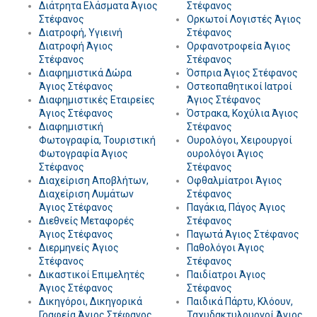
Διάτρητα Ελάσματα Άγιος
Στέφανος
Στέφανος
Ορκωτοί Λογιστές Άγιος
Διατροφή, Υγιεινή
Στέφανος
Διατροφή Άγιος
Ορφανοτροφεία Άγιος
Στέφανος
Στέφανος
Διαφημιστικά Δώρα
Όσπρια Άγιος Στέφανος
Άγιος Στέφανος
Οστεοπαθητικοί Ιατροί
Διαφημιστικές Εταιρείες
Άγιος Στέφανος
Άγιος Στέφανος
Όστρακα, Κοχύλια Άγιος
Διαφημιστική
Στέφανος
Φωτογραφία, Τουριστική
Ουρολόγοι, Χειρουργοί
Φωτογραφία Άγιος
ουρολόγοι Άγιος
Στέφανος
Στέφανος
Διαχείριση Αποβλήτων,
Οφθαλμίατροι Άγιος
Διαχείριση Λυμάτων
Στέφανος
Άγιος Στέφανος
Παγάκια, Πάγος Άγιος
Διεθνείς Μεταφορές
Στέφανος
Άγιος Στέφανος
Παγωτά Άγιος Στέφανος
Διερμηνείς Άγιος
Παθολόγοι Άγιος
Στέφανος
Στέφανος
Δικαστικοί Επιμελητές
Παιδίατροι Άγιος
Άγιος Στέφανος
Στέφανος
Δικηγόροι, Δικηγορικά
Παιδικά Πάρτυ, Κλόουν,
Γραφεία Άγιος Στέφανος
Ταχυδακτυλουργοί Άγιος