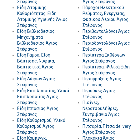
Στέφανος
Άγιος Στέφανος
Είδη Ατομικής
Πάροχοι Ηλεκτρικού
Καθαριότητας, Είδη
Ρεύματος, Ενέργειας,
Ατομικής Υγιεινής Άγιος
Φυσικού Αερίου Άγιος
Στέφανος
Στέφανος
Είδη Βιβλιοδεσίας,
Περιβαντολλόγοι Άγιος
Μηχανήματα
Στέφανος
Βιβλιοδεσίας Άγιος
Περιοδοντολόγοι Άγιος
Στέφανος
Στέφανος
Είδη Γάμου, Είδη
Περίπτερα Εκθέσεων
Βάπτισης, Νυφικά,
Άγιος Στέφανος
Βαπτιστικά Άγιος
Περίπτερα, Ψιλικά Είδη
Στέφανος
Άγιος Στέφανος
Είδη Δώρων Άγιος
Περιφράξεις Άγιος
Στέφανος
Στέφανος
Είδη Επιπλοποιίας, Υλικά
Περούκες Άγιος
Επιπλοποιίας Άγιος
Στέφανος
Στέφανος
Πισίνες,
Είδη Ιππασίας Άγιος
Νεροτσουλήθρες,
Στέφανος
Συντριβάνια Άγιος
Είδη Καθαρισμού, Υλικά
Στέφανος
Καθαρισμού Άγιος
Πιτσαρία, Πίτσα delivery
Στέφανος
Άγιος Στέφανος
Είδη Κάμπινγκ,
Πλακάκια Άγιος