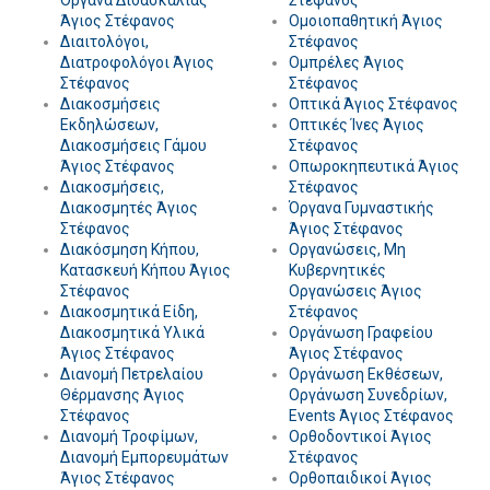
Όργανα Διδασκαλίας
Στέφανος
Άγιος Στέφανος
Ομοιοπαθητική Άγιος
Διαιτολόγοι,
Στέφανος
Διατροφολόγοι Άγιος
Ομπρέλες Άγιος
Στέφανος
Στέφανος
Διακοσμήσεις
Οπτικά Άγιος Στέφανος
Εκδηλώσεων,
Οπτικές Ίνες Άγιος
Διακοσμήσεις Γάμου
Στέφανος
Άγιος Στέφανος
Οπωροκηπευτικά Άγιος
Διακοσμήσεις,
Στέφανος
Διακοσμητές Άγιος
Όργανα Γυμναστικής
Στέφανος
Άγιος Στέφανος
Διακόσμηση Κήπου,
Οργανώσεις, Μη
Κατασκευή Κήπου Άγιος
Κυβερνητικές
Στέφανος
Οργανώσεις Άγιος
Διακοσμητικά Είδη,
Στέφανος
Διακοσμητικά Υλικά
Οργάνωση Γραφείου
Άγιος Στέφανος
Άγιος Στέφανος
Διανομή Πετρελαίου
Οργάνωση Εκθέσεων,
Θέρμανσης Άγιος
Οργάνωση Συνεδρίων,
Στέφανος
Events Άγιος Στέφανος
Διανομή Τροφίμων,
Ορθοδοντικοί Άγιος
Διανομή Εμπορευμάτων
Στέφανος
Άγιος Στέφανος
Ορθοπαιδικοί Άγιος