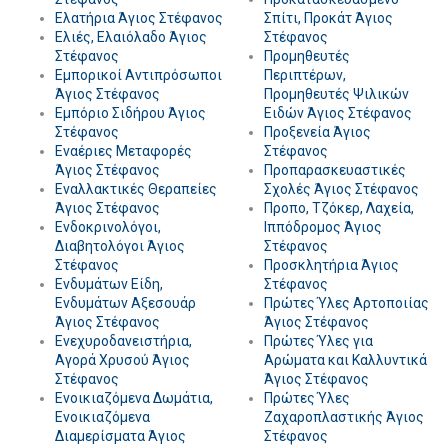
Ελατήρια Άγιος Στέφανος
Σπίτι, Προκάτ Άγιος
Ελιές, Ελαιόλαδο Άγιος
Στέφανος
Στέφανος
Προμηθευτές
Εμπορικοί Αντιπρόσωποι
Περιπτέρων,
Άγιος Στέφανος
Προμηθευτές Ψιλικών
Εμπόριο Σιδήρου Άγιος
Ειδών Άγιος Στέφανος
Στέφανος
Προξενεία Άγιος
Εναέριες Μεταφορές
Στέφανος
Άγιος Στέφανος
Προπαρασκευαστικές
Εναλλακτικές Θεραπείες
Σχολές Άγιος Στέφανος
Άγιος Στέφανος
Προπο, Τζόκερ, Λαχεία,
Ενδοκρινολόγοι,
Ιππόδρομος Άγιος
Διαβητολόγοι Άγιος
Στέφανος
Στέφανος
Προσκλητήρια Άγιος
Ενδυμάτων Είδη,
Στέφανος
Ενδυμάτων Αξεσουάρ
Πρώτες Ύλες Αρτοποιίας
Άγιος Στέφανος
Άγιος Στέφανος
Ενεχυροδανειστήρια,
Πρώτες Ύλες για
Αγορά Χρυσού Άγιος
Αρώματα και Καλλυντικά
Στέφανος
Άγιος Στέφανος
Ενοικιαζόμενα Δωμάτια,
Πρώτες Ύλες
Ενοικιαζόμενα
Ζαχαροπλαστικής Άγιος
Διαμερίσματα Άγιος
Στέφανος