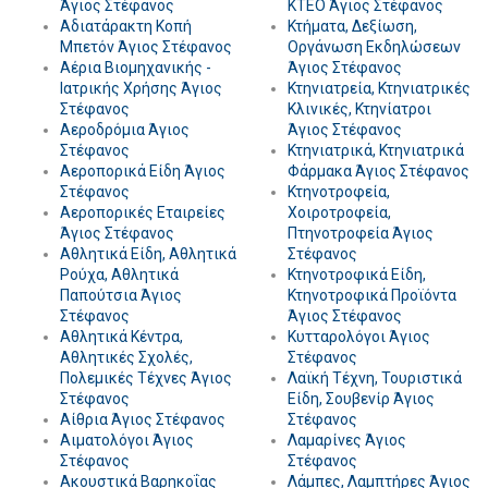
Άγιος Στέφανος
KTEO Άγιος Στέφανος
Αδιατάρακτη Κοπή
Κτήματα, Δεξίωση,
Μπετόν Άγιος Στέφανος
Οργάνωση Εκδηλώσεων
Αέρια Βιομηχανικής -
Άγιος Στέφανος
Ιατρικής Χρήσης Άγιος
Κτηνιατρεία, Κτηνιατρικές
Στέφανος
Κλινικές, Κτηνίατροι
Αεροδρόμια Άγιος
Άγιος Στέφανος
Στέφανος
Κτηνιατρικά, Κτηνιατρικά
Αεροπορικά Είδη Άγιος
Φάρμακα Άγιος Στέφανος
Στέφανος
Κτηνοτροφεία,
Αεροπορικές Εταιρείες
Χοιροτροφεία,
Άγιος Στέφανος
Πτηνοτροφεία Άγιος
Αθλητικά Είδη, Αθλητικά
Στέφανος
Ρούχα, Αθλητικά
Κτηνοτροφικά Είδη,
Παπούτσια Άγιος
Κτηνοτροφικά Προϊόντα
Στέφανος
Άγιος Στέφανος
Αθλητικά Κέντρα,
Κυτταρολόγοι Άγιος
Αθλητικές Σχολές,
Στέφανος
Πολεμικές Τέχνες Άγιος
Λαϊκή Τέχνη, Τουριστικά
Στέφανος
Είδη, Σουβενίρ Άγιος
Αίθρια Άγιος Στέφανος
Στέφανος
Αιματολόγοι Άγιος
Λαμαρίνες Άγιος
Στέφανος
Στέφανος
Ακουστικά Βαρηκοΐας
Λάμπες, Λαμπτήρες Άγιος