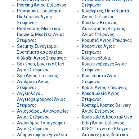
Piercing Άγιος Στέφανος
Στέφανος
Promotion, Προώθηση
Κουβέρτες, Παπλώματα
Πωλήσεων Άγιος
Άγιος Στέφανος
Στέφανος
Κούκλες Βιτρίνας,
Real Estate, Μεσιτικά
Διακόσμηση Βιτρίνας
Γραφεία, Μεσίτες Άγιος
Άγιος Στέφανος
Στέφανος
Κουμπιά Άγιος Στέφανος
Security, Συναγερμοί,
Κουρτίνες Άγιος
Συστήματα ασφαλείας,
Στέφανος
Φύλαξη Άγιος Στέφανος
Κουρτινόξυλα,
Sex shop, Ερωτικά Είδη
Κουρτινόβεργες Άγιος
Άγιος Στέφανος
Στέφανος
Spa Άγιος Στέφανος
Κουφώματα Άγιος
Αγάλματα Άγιος
Στέφανος
Στέφανος
Κρασί Άγιος Στέφανος
Αγγειολόγοι,
Κρεοπωλεία Άγιος
Αγγειοχειρουργοί Άγιος
Στέφανος
Στέφανος
Κρεπερί, Κρέπες Delivery
Αγιογράφοι, Αγιογραφίες
Άγιος Στέφανος
Άγιος Στέφανος
Κρύσταλλα, Κρυστάλλινα
Αγρονόμοι, Τοπογράφοι
Είδη Άγιος Στέφανος
Άγιος Στέφανος
ΚΤΕΟ, Τεχνικός Έλεγχος
Αδαμαντοφόρα Εργαλεία
Αυτοκινήτων, Ιδιωτικά