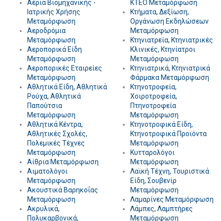
Αέρια Βιομηχανικής -
KTEO Μεταμόρφωση
Ιατρικής Χρήσης
Κτήματα, Δεξίωση,
Μεταμόρφωση
Οργάνωση Εκδηλώσεων
Αεροδρόμια
Μεταμόρφωση
Μεταμόρφωση
Κτηνιατρεία, Κτηνιατρικές
Αεροπορικά Είδη
Κλινικές, Κτηνίατροι
Μεταμόρφωση
Μεταμόρφωση
Αεροπορικές Εταιρείες
Κτηνιατρικά, Κτηνιατρικά
Μεταμόρφωση
Φάρμακα Μεταμόρφωση
Αθλητικά Είδη, Αθλητικά
Κτηνοτροφεία,
Ρούχα, Αθλητικά
Χοιροτροφεία,
Παπούτσια
Πτηνοτροφεία
Μεταμόρφωση
Μεταμόρφωση
Αθλητικά Κέντρα,
Κτηνοτροφικά Είδη,
Αθλητικές Σχολές,
Κτηνοτροφικά Προϊόντα
Πολεμικές Τέχνες
Μεταμόρφωση
Μεταμόρφωση
Κυτταρολόγοι
Αίθρια Μεταμόρφωση
Μεταμόρφωση
Αιματολόγοι
Λαϊκή Τέχνη, Τουριστικά
Μεταμόρφωση
Είδη, Σουβενίρ
Ακουστικά Βαρηκοΐας
Μεταμόρφωση
Μεταμόρφωση
Λαμαρίνες Μεταμόρφωση
Ακρυλικά,
Λάμπες, Λαμπτήρες
Πολυκαρβονικά,
Μεταμόρφωση