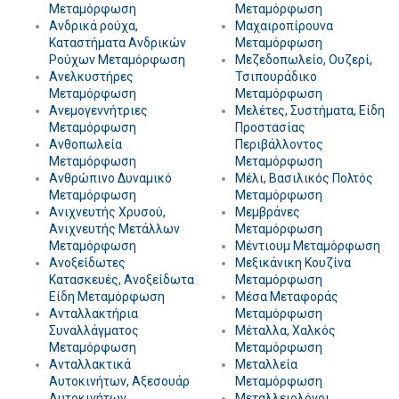
Μεταμόρφωση
Μεταμόρφωση
Ανδρικά ρούχα,
Μαχαιροπίρουνα
Καταστήματα Ανδρικών
Μεταμόρφωση
Ρούχων Μεταμόρφωση
Μεζεδοπωλείο, Ουζερί,
Ανελκυστήρες
Τσιπουράδικο
Μεταμόρφωση
Μεταμόρφωση
Ανεμογεννήτριες
Μελέτες, Συστήματα, Είδη
Μεταμόρφωση
Προστασίας
Ανθοπωλεία
Περιβάλλοντος
Μεταμόρφωση
Μεταμόρφωση
Ανθρώπινο Δυναμικό
Μέλι, Βασιλικός Πολτός
Μεταμόρφωση
Μεταμόρφωση
Ανιχνευτής Χρυσού,
Μεμβράνες
Ανιχνευτής Μετάλλων
Μεταμόρφωση
Μεταμόρφωση
Μέντιουμ Μεταμόρφωση
Ανοξείδωτες
Μεξικάνικη Κουζίνα
Κατασκευές, Ανοξείδωτα
Μεταμόρφωση
Είδη Μεταμόρφωση
Μέσα Μεταφοράς
Ανταλλακτήρια
Μεταμόρφωση
Συναλλάγματος
Μέταλλα, Χαλκός
Μεταμόρφωση
Μεταμόρφωση
Ανταλλακτικά
Μεταλλεία
Αυτοκινήτων, Αξεσουάρ
Μεταμόρφωση
Αυτοκινήτων
Μεταλλειολόγοι,