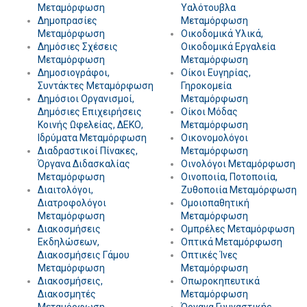
Μεταμόρφωση
Υαλότουβλα
Δημοπρασίες
Μεταμόρφωση
Μεταμόρφωση
Οικοδομικά Υλικά,
Δημόσιες Σχέσεις
Οικοδομικά Εργαλεία
Μεταμόρφωση
Μεταμόρφωση
Δημοσιογράφοι,
Οίκοι Ευγηρίας,
Συντάκτες Μεταμόρφωση
Γηροκομεία
Δημόσιοι Οργανισμοί,
Μεταμόρφωση
Δημόσιες Επιχειρήσεις
Οίκοι Μόδας
Κοινής Ωφελείας, ΔΕΚΟ,
Μεταμόρφωση
Ιδρύματα Μεταμόρφωση
Οικονομολόγοι
Διαδραστικοί Πίνακες,
Μεταμόρφωση
Όργανα Διδασκαλίας
Οινολόγοι Μεταμόρφωση
Μεταμόρφωση
Οινοποιία, Ποτοποιία,
Διαιτολόγοι,
Ζυθοποιία Μεταμόρφωση
Διατροφολόγοι
Ομοιοπαθητική
Μεταμόρφωση
Μεταμόρφωση
Διακοσμήσεις
Ομπρέλες Μεταμόρφωση
Εκδηλώσεων,
Οπτικά Μεταμόρφωση
Διακοσμήσεις Γάμου
Οπτικές Ίνες
Μεταμόρφωση
Μεταμόρφωση
Διακοσμήσεις,
Οπωροκηπευτικά
Διακοσμητές
Μεταμόρφωση