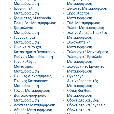
Μεταμόρφωση
Μεταμόρφωση
Γραφική Ύλη
Ξενώνες Μεταμόρφωση
Μεταμόρφωση
Ξηροί Καρποί
Γραφίστες, Multimedia,
Μεταμόρφωση
Πολυμέσα Μεταμόρφωση
Ξύδι Μεταμόρφωση
Γραφολόγοι
Ξυλεία Μεταμόρφωση
Μεταμόρφωση
Ξύλινα Δάπεδα, Παρκέτα
Γυμναστήρια
Μεταμόρφωση
Μεταμόρφωση
Ξυλογλυπτική
Γυναικεία Ρούχα,
Μεταμόρφωση
Καταστήματα Γυναικείων
Ξυλουργικά Μηχανήματα,
Ρούχων Μεταμόρφωση
Ξυλουργικά Εργαλεία
Γυναικολόγοι,
Μεταμόρφωση
Μαιευτήρες
Ξυλουργικές Εργασίες
Μεταμόρφωση
Μεταμόρφωση
Γύψινες Διακοσμήσεις,
Ογκολόγοι,
Γύψινες Κατασκευές
Ακτινοθεραπευτές
Μεταμόρφωση
Μεταμόρφωση
Γύψος Μεταμόρφωση
Οδική Βοήθεια
Δακτυλογραφήσεις
Μεταμόρφωση
Μεταμόρφωση
Οδοντιατρικά Είδη,
Δαντέλες Μεταμόρφωση
Οδοντιατρικά Εργαλεία,
Δάπεδα Μεταμόρφωση
Οδοντιατρικά