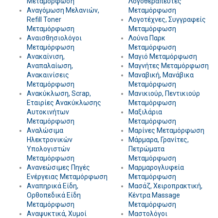
Μεταμόρφωση
Λογοθεραπευτές
Αναγόμωση Μελανιών,
Μεταμόρφωση
Refill Toner
Λογοτέχνες, Συγγραφείς
Μεταμόρφωση
Μεταμόρφωση
Αναισθησιολόγοι
Λούνα Παρκ
Μεταμόρφωση
Μεταμόρφωση
Ανακαίνιση,
Μαγιό Μεταμόρφωση
Αναπαλαίωση,
Μαγνήτες Μεταμόρφωση
Ανακαινίσεις
Μαναβική, Μανάβικα
Μεταμόρφωση
Μεταμόρφωση
Ανακύκλωση, Scrap,
Μανικιούρ, Πεντικιούρ
Εταιρίες Ανακύκλωσης
Μεταμόρφωση
Αυτοκινήτων
Μαξιλάρια
Μεταμόρφωση
Μεταμόρφωση
Αναλώσιμα
Μαρίνες Μεταμόρφωση
Ηλεκτρονικών
Μάρμαρα, Γρανίτες,
Υπολογιστών
Πετρώματα
Μεταμόρφωση
Μεταμόρφωση
Ανανεώσιμες Πηγές
Μαρμαρογλυφεία
Ενέργειας Μεταμόρφωση
Μεταμόρφωση
Αναπηρικά Είδη,
Μασάζ, Χειροπρακτική,
Ορθοπεδικά Είδη
Κέντρα Massage
Μεταμόρφωση
Μεταμόρφωση
Αναψυκτικά, Χυμοί
Μαστολόγοι