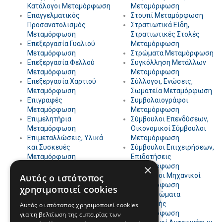
Κατάλογοι Μεταμόρφωση
Μεταμόρφωση
Επαγγελματικός
Στουπί Μεταμόρφωση
Προσανατολισμός
Στρατιωτικά Είδη,
Μεταμόρφωση
Στρατιωτικές Στολές
Επεξεργασία Γυαλιού
Μεταμόρφωση
Μεταμόρφωση
Στρώματα Μεταμόρφωση
Επεξεργασία Φελλού
Συγκόλληση Μετάλλων
Μεταμόρφωση
Μεταμόρφωση
Επεξεργασία Χαρτιού
Σύλλογοι, Ενώσεις,
Μεταμόρφωση
Σωματεία Μεταμόρφωση
Επιγραφές
Συμβολαιογράφοι
Μεταμόρφωση
Μεταμόρφωση
Επιμελητήρια
Σύμβουλοι Επενδύσεων,
Μεταμόρφωση
Οικονομικοί Σύμβουλοι
Επιμεταλλώσεις, Υλικά
Μεταμόρφωση
και Συσκευές
Σύμβουλοι Επιχειρήσεων,
Μεταμόρφωση
Επιδοτήσεις
Έπιπλα Βεράντας, Έπιπλα
Μεταμόρφωση
×
Κήπου Μεταμόρφωση
Σύμβουλοι Μηχανικοί
Αυτός ο ιστότοπος
Έπιπλα Γραφείου
Μεταμόρφωση
χρησιμοποιεί cookies
Μεταμόρφωση
Συμπληρώματα
Έπιπλα Κουζίνας
Διατροφής
Αυτός ο ιστότοπος χρησιμοποιεί cookies
Μεταμόρφωση
Μεταμόρφωση
για τη βελτίωση της εμπειρίας των