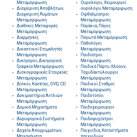
Μεταμόρφωση
Ουρολόγοι, Χειρουργοί
Διαχείριση Αποβλήτων,
ουρολόγοι Μεταμόρφωση
Διαχείριση Λυμάτων
Οφθαλμίατροι
Μεταμόρφωση
Μεταμόρφωση
Διεθνείς Μεταφορές
Παγάκια, Πάγος
Μεταμόρφωση
Μεταμόρφωση
Διερμηνείς
Παγωτά Μεταμόρφωση
Μεταμόρφωση
Παθολόγοι
Δικαστικοί Επιμελητές
Μεταμόρφωση
Μεταμόρφωση
Παιδίατροι
Δικηγόροι, Δικηγορικά
Μεταμόρφωση
Γραφεία Μεταμόρφωση
Παιδικά Πάρτυ, Κλόουν,
Δισκογραφικές Εταιρείες
Ταχυδακτυλουργοί
Μεταμόρφωση
Μεταμόρφωση
Δίσκοι, Κασέτες, DVD, CD
Παιδικοί Σταθμοί
Μεταμόρφωση
Μεταμόρφωση
Δοκιμαστήρια Αντλιών
Παιδότοποι
Μεταμόρφωση
Μεταμόρφωση
Δομικά Μηχανήματα
Παιδοχειρουργοί
Μεταμόρφωση
Μεταμόρφωση
Δορυφορικά Συστήματα
Παιδοψυχίατροι
Μεταμόρφωση
Μεταμόρφωση
Δοχεία Απορριμμάτων,
Παιχνίδια, Καταστήματα
Μηχανήματα
παιχνιδιών