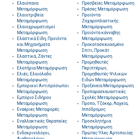
Ελαιόπανα
Πρεσβείες Μεταμόρφωση
Μεταμόρφωση
Πρέσες Μεταμόρφωση
Ελαιοτριβεία
Προϊόντα
Μεταμόρφωση
Ζαχαροπλαστικής
Ελαιοχρωματισμοί
Μεταμόρφωση
Μεταμόρφωση
Προϊόντα κάνναβης
Ελαστικά Είδη, Προϊόντα
Μεταμόρφωση
και Μηχανήματα
Προκατασκευασμένο
Μεταμόρφωση
Σπίτι, Προκάτ
Ελαστικά, Ζάντες
Μεταμόρφωση
Μεταμόρφωση
Προμηθευτές
Ελατήρια Μεταμόρφωση
Περιπτέρων,
Ελιές, Ελαιόλαδο
Προμηθευτές Ψιλικών
Μεταμόρφωση
Ειδών Μεταμόρφωση
Εμπορικοί Αντιπρόσωποι
Προξενεία Μεταμόρφωση
Μεταμόρφωση
Προπαρασκευαστικές
Εμπόριο Σιδήρου
Σχολές Μεταμόρφωση
Μεταμόρφωση
Προπο, Τζόκερ, Λαχεία,
Εναέριες Μεταφορές
Ιππόδρομος
Μεταμόρφωση
Μεταμόρφωση
Εναλλακτικές Θεραπείες
Προσκλητήρια
Μεταμόρφωση
Μεταμόρφωση
Ενδοκρινολόγοι,
Πρώτες Ύλες Αρτοποιίας
Διαβητολόγοι
Μεταμόρφωση