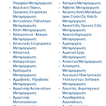
Plexiglass Μεταμόρφωση
Λατομεία Μεταμόρφωση
Ακρυλικοί Πάγκοι,
Λέβητες Μεταμόρφωση
Ομογενείς Επιφάνειες
Λείανση, Κοπή Μετάλλων
Μεταμόρφωση
laser, Στράντζα, Ψαλίδι
Ακτινολόγοι, Ραδιολόγοι
Μεταμόρφωση
Μεταμόρφωση
Λευκά Είδη, Προικός Είδη
Αλάτι Μεταμόρφωση
Μεταμόρφωση
Αλευροποιία - Άλευρα
Λευκοσιδηρουργία
Μεταμόρφωση
Μεταμόρφωση
Αλιευτικές Επιχειρήσεις
Λιμεναρχεία
Μεταμόρφωση
Μεταμόρφωση
Αλλαντικά
Λιμενικά Έργα
Μεταμόρφωση
Μεταμόρφωση
Αλλεργιολόγοι
Λιπαντικά Μεταμόρφωση
Μεταμόρφωση
Λιπάσματα
Αμαξώματα
Μεταμόρφωση
Μεταμόρφωση
Λογισμικό Ηλεκτρονικών
Αμμοβολές, Υδροβολές
Υπολογιστών, Software
Μεταμόρφωση
Μεταμόρφωση
Αμορτισέρ Αυτοκινήτων
Λογιστές, Φοροτεχνικοί
Μεταμόρφωση
Μεταμόρφωση
Αμορτισέρ
Λογοθεραπεία,
Μοτοσυκλετών
Λογοπεδικοί,