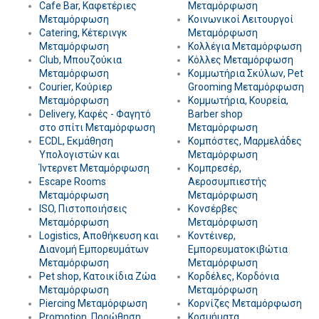
Cafe Bar, Καφετέριες
Μεταμόρφωση
Μεταμόρφωση
Κοινωνικοί Λειτουργοί
Catering, Κέτερινγκ
Μεταμόρφωση
Μεταμόρφωση
Κολλέγια Μεταμόρφωση
Club, Μπουζούκια
Κόλλες Μεταμόρφωση
Μεταμόρφωση
Κομμωτήρια Σκύλων, Pet
Courier, Κούριερ
Grooming Μεταμόρφωση
Μεταμόρφωση
Κομμωτήρια, Κουρεία,
Delivery, Καφές - Φαγητό
Barber shop
στο σπίτι Μεταμόρφωση
Μεταμόρφωση
ECDL, Εκμάθηση
Κομπόστες, Μαρμελάδες
Υπολογιστών και
Μεταμόρφωση
Ίντερνετ Μεταμόρφωση
Κομπρεσέρ,
Escape Rooms
Αεροσυμπιεστής
Μεταμόρφωση
Μεταμόρφωση
ISO, Πιστοποιήσεις
Κονσέρβες
Μεταμόρφωση
Μεταμόρφωση
Logistics, Αποθήκευση και
Κοντέινερ,
Διανομή Εμπορευμάτων
Εμπορευματοκιβώτια
Μεταμόρφωση
Μεταμόρφωση
Pet shop, Κατοικίδια Ζώα
Κορδέλες, Κορδόνια
Μεταμόρφωση
Μεταμόρφωση
Piercing Μεταμόρφωση
Κορνίζες Μεταμόρφωση
Promotion, Προώθηση
Κοσμήματα,