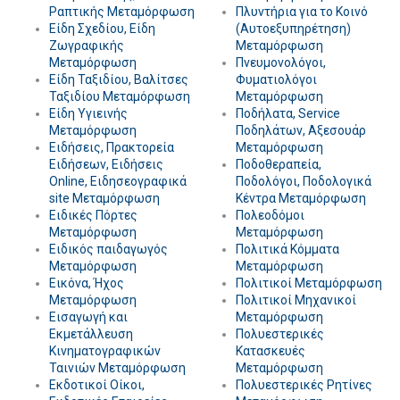
Ραπτικής Μεταμόρφωση
Πλυντήρια για το Κοινό
Είδη Σχεδίου, Είδη
(Αυτοεξυπηρέτηση)
Ζωγραφικής
Μεταμόρφωση
Μεταμόρφωση
Πνευμονολόγοι,
Είδη Ταξιδίου, Βαλίτσες
Φυματιολόγοι
Ταξιδίου Μεταμόρφωση
Μεταμόρφωση
Είδη Υγιεινής
Ποδήλατα, Service
Μεταμόρφωση
Ποδηλάτων, Αξεσουάρ
Ειδήσεις, Πρακτορεία
Μεταμόρφωση
Ειδήσεων, Ειδήσεις
Ποδοθεραπεία,
Online, Ειδησεογραφικά
Ποδολόγοι, Ποδολογικά
site Μεταμόρφωση
Κέντρα Μεταμόρφωση
Ειδικές Πόρτες
Πολεοδόμοι
Μεταμόρφωση
Μεταμόρφωση
Ειδικός παιδαγωγός
Πολιτικά Κόμματα
Μεταμόρφωση
Μεταμόρφωση
Εικόνα, Ήχος
Πολιτικοί Μεταμόρφωση
Μεταμόρφωση
Πολιτικοί Μηχανικοί
Εισαγωγή και
Μεταμόρφωση
Εκμετάλλευση
Πολυεστερικές
Κινηματογραφικών
Κατασκευές
Ταινιών Μεταμόρφωση
Μεταμόρφωση
Εκδοτικοί Οίκοι,
Πολυεστερικές Ρητίνες