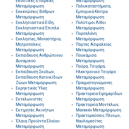
Εκδοτικές Εταιρείες
Μεταμόρφωση
Μεταμόρφωση
Πολυκαταστήματα,
Εκκενώσεις Βόθρων
Εμπορικά Κέντρα
Μεταμόρφωση
Μεταμόρφωση
Εκκλησιαστικά Είδη,
Πολύτιμοι Λίθοι
Εκκλησιαστικά Έπιπλα
Μεταμόρφωση
Μεταμόρφωση
Πορσελάνη
Εκκλησίες, Μοναστήρια,
Μεταμόρφωση
Μητροπόλεις
Πόρτες Ασφαλείας
Μεταμόρφωση
Μεταμόρφωση
Εκπαίδευση Ανθρώπινου
Πουκάμισα
Δυναμικού
Μεταμόρφωση
Μεταμόρφωση
Πούρα, Τσιγάρα,
Εκπαίδευση Σκύλων,
Ηλεκτρονικό Τσιγάρο
Εκπαίδευση Κατοικίδιων
Μεταμόρφωση
Ζώων Μεταμόρφωση
Πραγματογνώμονες
Εκρηκτικές Ύλες
Μεταμόρφωση
Μεταμόρφωση
Πρακτορεία Εφημερίδων
Εκτελωνιστές
Μεταμόρφωση
Μεταμόρφωση
Πρακτορεία Μοντέλων,
Εκτιμητές Ακινήτων
Μανεκέν Μεταμόρφωση
Μεταμόρφωση
Πρακτορεύσεις Πλοίων,
Έλαια, Προϊόντα Ελαίου
Ναυλομεσίτες
Μεταμόρφωση
Μεταμόρφωση