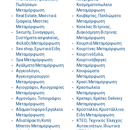
Πωλήσεων
Κοσμηματοπωλεία
Μεταμόρφωση
Μεταμόρφωση
Real Estate, Μεσιτικά
Κουβέρτες, Παπλώματα
Γραφεία, Μεσίτες
Μεταμόρφωση
Μεταμόρφωση
Κούκλες Βιτρίνας,
Security, Συναγερμοί,
Διακόσμηση Βιτρίνας
Συστήματα ασφαλείας,
Μεταμόρφωση
Φύλαξη Μεταμόρφωση
Κουμπιά Μεταμόρφωση
Sex shop, Ερωτικά Είδη
Κουρτίνες Μεταμόρφωση
Μεταμόρφωση
Κουρτινόξυλα,
Spa Μεταμόρφωση
Κουρτινόβεργες
Αγάλματα Μεταμόρφωση
Μεταμόρφωση
Αγγειολόγοι,
Κουφώματα
Αγγειοχειρουργοί
Μεταμόρφωση
Μεταμόρφωση
Κρασί Μεταμόρφωση
Αγιογράφοι, Αγιογραφίες
Κρεοπωλεία
Μεταμόρφωση
Μεταμόρφωση
Αγρονόμοι, Τοπογράφοι
Κρεπερί, Κρέπες Delivery
Μεταμόρφωση
Μεταμόρφωση
Αδαμαντοφόρα Εργαλεία
Κρύσταλλα, Κρυστάλλινα
Μεταμόρφωση
Είδη Μεταμόρφωση
Αδιατάρακτη Κοπή
ΚΤΕΟ, Τεχνικός Έλεγχος
Μπετόν Μεταμόρφωση
Αυτοκινήτων, Ιδιωτικά