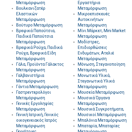
Μεταμόρφωση
Εργαστήρια
Βουλκανιζατέρ
Μεταμόρφωση
Ελαστικών
Μικροεπισκευές
Μεταμόρφωση
Αυτοκινήτων
Βούτυρο Μεταμόρφωση
Μεταμόρφωση
Βρεφικά Παπούτσια,
Μίνι Μάρκετ, Mini Market
Παιδικά Παπούτσια
Μεταμόρφωση
Μεταμόρφωση
Μοδίστρες,
Βρεφικά Ρούχα, Παιδικά
Επιδιορθώσεις
Ρούχα, Βρεφικά Είδη
Ενδυμάτων, Ατελιέ
Μεταμόρφωση
Μεταμόρφωση
Γάλα, Προϊόντα Γάλακτος
Μόνωση, Στεγανοποίηση
Μεταμόρφωση
Μεταμόρφωση
Γαλβανιστήρια
Μονωτικά Υλικά,
Μεταμόρφωση
Στεγανωτικά Υλικά
Γάντια Μεταμόρφωση
Μεταμόρφωση
Γαστρεντερολόγοι
Μουσεία Μεταμόρφωση
Μεταμόρφωση
Μουσικά Όργανα
Γενικές Εργοληψίες
Μεταμόρφωση
Μεταμόρφωση
Μουσικά Συγκροτήματα,
Γενική Ιατρική, Γενικός
Μουσικοί Μεταμόρφωση
οικογενειακός Ιατρός
Μπαλόνια Μεταμόρφωση
Μεταμόρφωση
Μπαταρία, Μπαταρίες
Γεννήτριες
Μεταμόρφωση