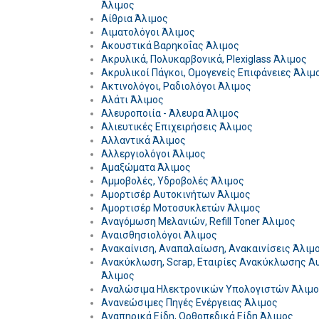
Άλιμος
Αίθρια Άλιμος
Αιματολόγοι Άλιμος
Ακουστικά Βαρηκοΐας Άλιμος
Ακρυλικά, Πολυκαρβονικά, Plexiglass Άλιμος
Ακρυλικοί Πάγκοι, Ομογενείς Επιφάνειες Άλιμ
Ακτινολόγοι, Ραδιολόγοι Άλιμος
Αλάτι Άλιμος
Αλευροποιία - Άλευρα Άλιμος
Αλιευτικές Επιχειρήσεις Άλιμος
Αλλαντικά Άλιμος
Αλλεργιολόγοι Άλιμος
Αμαξώματα Άλιμος
Αμμοβολές, Υδροβολές Άλιμος
Αμορτισέρ Αυτοκινήτων Άλιμος
Αμορτισέρ Μοτοσυκλετών Άλιμος
Αναγόμωση Μελανιών, Refill Toner Άλιμος
Αναισθησιολόγοι Άλιμος
Ανακαίνιση, Αναπαλαίωση, Ανακαινίσεις Άλιμ
Ανακύκλωση, Scrap, Εταιρίες Ανακύκλωσης Α
Άλιμος
Αναλώσιμα Ηλεκτρονικών Υπολογιστών Άλιμ
Ανανεώσιμες Πηγές Ενέργειας Άλιμος
Αναπηρικά Είδη, Ορθοπεδικά Είδη Άλιμος