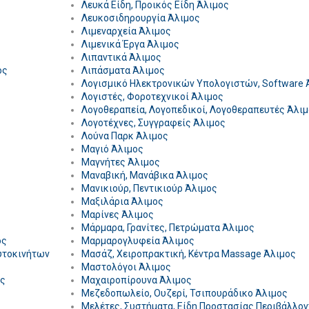
Λευκά Είδη, Προικός Είδη Άλιμος
Λευκοσιδηρουργία Άλιμος
Λιμεναρχεία Άλιμος
Λιμενικά Έργα Άλιμος
Λιπαντικά Άλιμος
ος
Λιπάσματα Άλιμος
Λογισμικό Ηλεκτρονικών Υπολογιστών, Software 
Λογιστές, Φοροτεχνικοί Άλιμος
Λογοθεραπεία, Λογοπεδικοί, Λογοθεραπευτές Άλι
Λογοτέχνες, Συγγραφείς Άλιμος
Λούνα Παρκ Άλιμος
Μαγιό Άλιμος
Μαγνήτες Άλιμος
Μαναβική, Μανάβικα Άλιμος
Μανικιούρ, Πεντικιούρ Άλιμος
Μαξιλάρια Άλιμος
Μαρίνες Άλιμος
Μάρμαρα, Γρανίτες, Πετρώματα Άλιμος
ος
Μαρμαρογλυφεία Άλιμος
υτοκινήτων
Μασάζ, Χειροπρακτική, Κέντρα Massage Άλιμος
Μαστολόγοι Άλιμος
ος
Μαχαιροπίρουνα Άλιμος
Μεζεδοπωλείο, Ουζερί, Τσιπουράδικο Άλιμος
Μελέτες, Συστήματα, Είδη Προστασίας Περιβάλλο