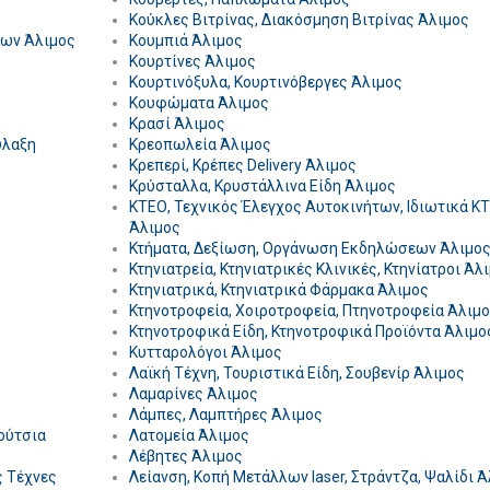
Κούκλες Βιτρίνας, Διακόσμηση Βιτρίνας Άλιμος
των Άλιμος
Κουμπιά Άλιμος
Κουρτίνες Άλιμος
Κουρτινόξυλα, Κουρτινόβεργες Άλιμος
Κουφώματα Άλιμος
Κρασί Άλιμος
ύλαξη
Κρεοπωλεία Άλιμος
Κρεπερί, Κρέπες Delivery Άλιμος
Κρύσταλλα, Κρυστάλλινα Είδη Άλιμος
ΚΤΕΟ, Τεχνικός Έλεγχος Αυτοκινήτων, Ιδιωτικά K
Άλιμος
Κτήματα, Δεξίωση, Οργάνωση Εκδηλώσεων Άλιμο
Κτηνιατρεία, Κτηνιατρικές Κλινικές, Κτηνίατροι Άλ
Κτηνιατρικά, Κτηνιατρικά Φάρμακα Άλιμος
Κτηνοτροφεία, Χοιροτροφεία, Πτηνοτροφεία Άλιμ
Κτηνοτροφικά Είδη, Κτηνοτροφικά Προϊόντα Άλιμο
Κυτταρολόγοι Άλιμος
Λαϊκή Τέχνη, Τουριστικά Είδη, Σουβενίρ Άλιμος
Λαμαρίνες Άλιμος
Λάμπες, Λαμπτήρες Άλιμος
ούτσια
Λατομεία Άλιμος
Λέβητες Άλιμος
ς Τέχνες
Λείανση, Κοπή Μετάλλων laser, Στράντζα, Ψαλίδι 