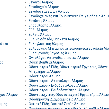
Ξεναγοί Άλιμος
Ξενοδοχεία Άλιμος
Ξενοδοχεία Ζώων Άλιμος
Ξενοδοχειακές και Τουριστικές Επιχειρήσεις Άλι
Ξενώνες Άλιμος
Ξηροί Καρποί Άλιμος
Ξύδι Άλιμος
Ξυλεία Άλιμος
Ξύλινα Δάπεδα, Παρκέτα Άλιμος
ύ και
Ξυλογλυπτική Άλιμος
Ξυλουργικά Μηχανήματα, Ξυλουργικά Εργαλεία Άλ
Ξυλουργικές Εργασίες Άλιμος
Ογκολόγοι, Ακτινοθεραπευτές Άλιμος
ος
Οδική Βοήθεια Άλιμος
Οδοντιατρικά Είδη, Οδοντιατρικά Εργαλεία, Οδοντ
Μηχανήματα Άλιμος
Οδοντίατροι Άλιμος
Οδοντίατροι - Ακτινολόγοι Άλιμος
Οδοντίατροι - Ενδοδοντολόγοι Άλιμος
Οδοντίατροι - Παιδοδοντίατροι Άλιμος
ύχων Άλιμος
Οδοντοτεχνίτες, Οδοντοτεχνικά Εργαστήρια Άλιμο
Οδοσήμανση, Διαγραμμίσεις Άλιμος
λιμος
Οικιακά Είδη, Οικιακά Σκεύη Άλιμος
Οικοδομικά Διακοσμητικά Είδη, Υαλότουβλα Άλιμ