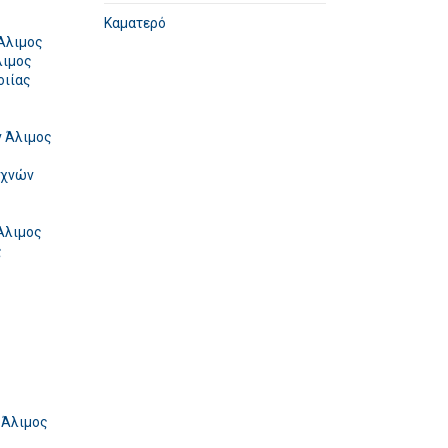
Καματερό
Άλιμος
λιμος
οιίας
 Άλιμος
εχνών
Άλιμος
ς
 Άλιμος