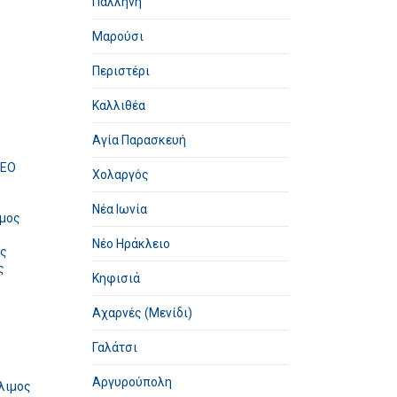
Παλλήνη
Μαρούσι
Περιστέρι
Καλλιθέα
Αγία Παρασκευή
TEO
Χολαργός
ς
Νέα Ιωνία
ιμος
Νέο Ηράκλειο
ος
ς
Κηφισιά
Αχαρνές (Μενίδι)
Γαλάτσι
Αργυρούπολη
Άλιμος