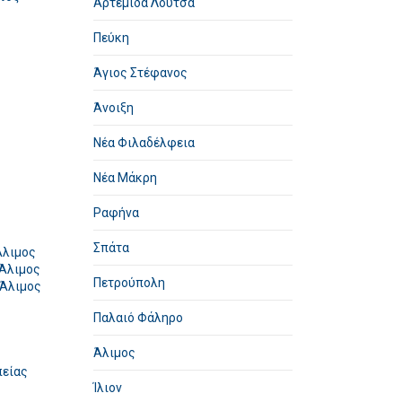
Αρτέμιδα Λούτσα
Πεύκη
Άγιος Στέφανος
Άνοιξη
Νέα Φιλαδέλφεια
Νέα Μάκρη
Ραφήνα
Σπάτα
Άλιμος
 Άλιμος
Πετρούπολη
 Άλιμος
Παλαιό Φάληρο
Άλιμος
πείας
Ίλιον