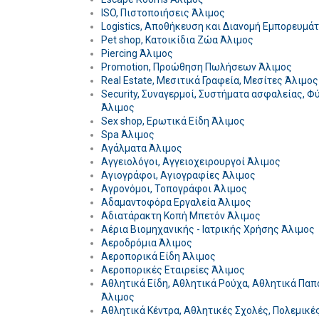
ISO, Πιστοποιήσεις Άλιμος
Logistics, Αποθήκευση και Διανομή Εμπορευμά
Pet shop, Κατοικίδια Ζώα Άλιμος
Piercing Άλιμος
Promotion, Προώθηση Πωλήσεων Άλιμος
Real Estate, Μεσιτικά Γραφεία, Μεσίτες Άλιμος
Security, Συναγερμοί, Συστήματα ασφαλείας, Φ
Άλιμος
Sex shop, Ερωτικά Είδη Άλιμος
Spa Άλιμος
Αγάλματα Άλιμος
Αγγειολόγοι, Αγγειοχειρουργοί Άλιμος
Αγιογράφοι, Αγιογραφίες Άλιμος
Αγρονόμοι, Τοπογράφοι Άλιμος
Αδαμαντοφόρα Εργαλεία Άλιμος
Αδιατάρακτη Κοπή Μπετόν Άλιμος
Αέρια Βιομηχανικής - Ιατρικής Χρήσης Άλιμος
Αεροδρόμια Άλιμος
Αεροπορικά Είδη Άλιμος
Αεροπορικές Εταιρείες Άλιμος
Αθλητικά Είδη, Αθλητικά Ρούχα, Αθλητικά Παπ
Άλιμος
Αθλητικά Κέντρα, Αθλητικές Σχολές, Πολεμικέ