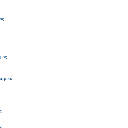
μος
ιμος
ιατρικά
ς
ος