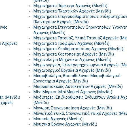
(Μενίδι)
Μηχανήματα Πάρκινγκ Αχαρνές (Μενίδι)
Μηχανήματα Πλαστικών Αχαρνές (Μενίδι)
Μηχανήματα Στεγνοκαθαριστηρίων, Σιδερωτηρίων
Πλυντηρίων Αχαρνές (Μενίδι)
ρνές
Μηχανήματα Στεγνωτηρίων, Ξηραντηρίων, Υγραντ
Αχαρνές (Μενίδι)
Μηχανήματα Τατουάζ, Υλικά Τατουάζ Αχαρνές (Μεν
υ Αχαρνές
Μηχανήματα Τροφίμων Αχαρνές (Μενίδι)
Μηχανήματα Υποδηματοποιίας Αχαρνές (Μενίδι)
Μηχανήματα Χαρτοποιίας Αχαρνές (Μενίδι)
Μηχανολόγοι Μηχανικοί Αχαρνές (Μενίδι)
Μηχανουργεία, Ηλεκτρομηχανουργεία Αχαρνές (Με
Μηχανουργικά Εργαλεία Αχαρνές (Μενίδι)
Μικροβιολόγοι, Βιοπαθολόγοι, Μικροβιολογικά
Εργαστήρια Αχαρνές (Μενίδι)
Μικροεπισκευές Αυτοκινήτων Αχαρνές (Μενίδι)
Μίνι Μάρκετ, Mini Market Αχαρνές (Μενίδι)
ς (Μενίδι)
Μοδίστρες, Επιδιορθώσεις Ενδυμάτων, Ατελιέ Αχ
Αχαρνές
(Μενίδι)
Μόνωση, Στεγανοποίηση Αχαρνές (Μενίδι)
Μονωτικά Υλικά, Στεγανωτικά Υλικά Αχαρνές (Μεν
Μουσεία Αχαρνές (Μενίδι)
Μουσικά Όργανα Αχαρνές (Μενίδι)