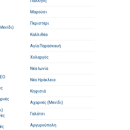
Παλλήνη
Μαρούσι
Περιστέρι
Μενίδι)
Καλλιθέα
Αγία Παρασκευή
Χολαργός
Νέα Ιωνία
TEO
Νέο Ηράκλειο
ές
Κηφισιά
αρνές
Αχαρνές (Μενίδι)
ι)
Γαλάτσι
νές
Αργυρούπολη
ές