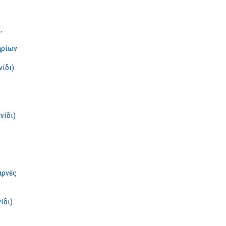
,
ηρίων
ίδι)
νίδι)
αρνές
ίδι)