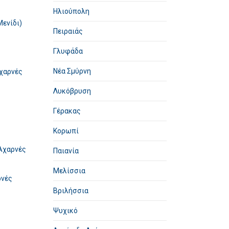
Ηλιούπολη
Μενίδι)
Πειραιάς
Γλυφάδα
Νέα Σμύρνη
Αχαρνές
Λυκόβρυση
Γέρακας
Κορωπί
Αχαρνές
Παιανία
Μελίσσια
ρνές
Βριλήσσια
Ψυχικό