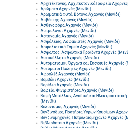
Αρχιτέκτονες, Αρχιτεκτονικά Γραφεία Αχαρνές
Αρώματα Αχαρνές (Μενίδι)
Αρωματικά Φυτά, Βότανα Αχαρνές (Μενίδι)
Ασβέστης Αχαρνές (Μενίδι)
Ασθενοφόρα Αχαρνές (Μενίδι)
Αστρολόγοι Αχαρνές (Μενίδι)
Αστυνομία Αχαρνές (Μενίδι)
Ασφάλειες, Ασφαλιστές Αχαρνές (Μενίδι)
Ασφαλιστικά Ταμεία Αχαρνές (Μενίδι)
Άσφαλτος, Ασφαλτικά Προϊόντα Αχαρνές (Μενί
Αυτοκόλλητα Αχαρνές (Μενίδι)
Αυτοματισμοί, Όργανα και Συσκευές Αχαρνές (
Αυτόματοι Πωλητές Αχαρνές (Μενίδι)
Αφρολέξ Αχαρνές (Μενίδι)
Βαμβάκι Αχαρνές (Μενίδι)
Βαρέλια Αχαρνές (Μενίδι)
Βαφεία, Φινιριστήρια Αχαρνές (Μενίδι)
Βαφή Μετάλλων, Ανοδική και Ηλεκτροστατική
(Μενίδι)
Βελονισμός Αχαρνές (Μενίδι)
Βενζινάδικα, Πρατήρια Υγρών Καυσίμων Αχαρνέ
Βενζινομηχανές, Πετρελαιομηχανές Αχαρνές (Μ
Βιβλιοδετεία Αχαρνές (Μενίδι)