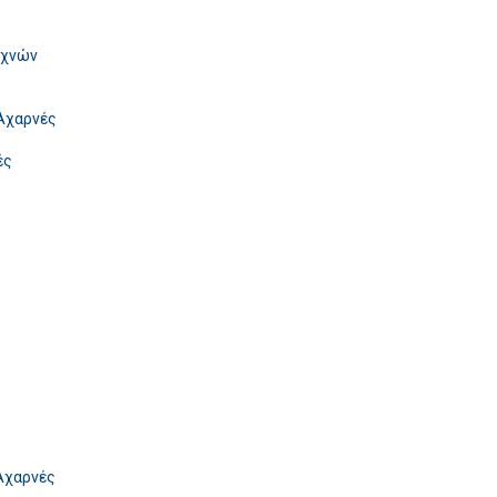
εχνών
Αχαρνές
ές
Αχαρνές