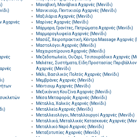
ι)
Μαναβική, Μανάβικα Αχαρνές (Μενίδι)
νίδι)
Μανικιούρ, Πεντικιούρ Αχαρνές (Μενίδι)
Μαξιλάρια Αχαρνές (Μενίδι)
ν Αχαρνές
Μαρίνες Αχαρνές (Μενίδι)
Μάρμαρα, Γρανίτες, Πετρώματα Αχαρνές (Μενίδι)
Μαρμαρογλυφεία Αχαρνές (Μενίδι)
Μασάζ, Χειροπρακτική, Κέντρα Massage Αχαρνές (
Μαστολόγοι Αχαρνές (Μενίδι)
Μαχαιροπίρουνα Αχαρνές (Μενίδι)
αρνές
Μεζεδοπωλείο, Ουζερί, Τσιπουράδικο Αχαρνές (Με
Μελέτες, Συστήματα, Είδη Προστασίας Περιβάλλο
χαρνές
Αχαρνές (Μενίδι)
Μέλι, Βασιλικός Πολτός Αχαρνές (Μενίδι)
ι)
Μεμβράνες Αχαρνές (Μενίδι)
νήτων
Μέντιουμ Αχαρνές (Μενίδι)
Μεξικάνικη Κουζίνα Αχαρνές (Μενίδι)
οσυκλετών
Μέσα Μεταφοράς Αχαρνές (Μενίδι)
Μέταλλα, Χαλκός Αχαρνές (Μενίδι)
δι)
Μεταλλεία Αχαρνές (Μενίδι)
Μεταλλειολόγοι, Μεταλλουργοί Αχαρνές (Μενίδι)
Μεταλλικά, Μεταλλικές Κατασκευές Αχαρνές (Μεν
Μεταλλικό Νερό Αχαρνές (Μενίδι)
Μεταξοτυπίες Αχαρνές (Μενίδι)