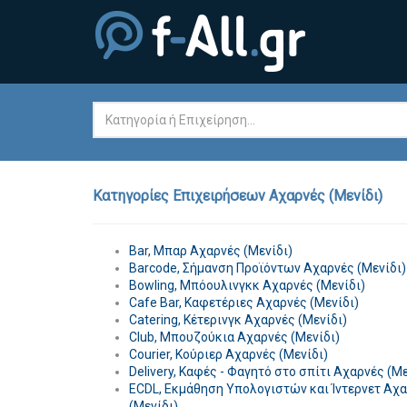
Κατηγορίες Επιχειρήσεων Αχαρνές (Μενίδι)
Bar, Μπαρ Αχαρνές (Μενίδι)
Barcode, Σήμανση Προϊόντων Αχαρνές (Μενίδι)
Bowling, Μπόουλινγκκ Αχαρνές (Μενίδι)
Cafe Bar, Καφετέριες Αχαρνές (Μενίδι)
Catering, Κέτερινγκ Αχαρνές (Μενίδι)
Club, Μπουζούκια Αχαρνές (Μενίδι)
Courier, Κούριερ Αχαρνές (Μενίδι)
Delivery, Καφές - Φαγητό στο σπίτι Αχαρνές (Με
ECDL, Εκμάθηση Υπολογιστών και Ίντερνετ Αχ
(Μενίδι)