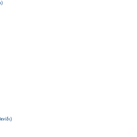
ι)
ενίδι)