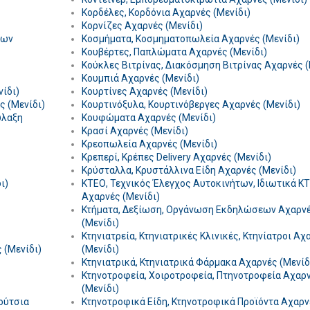
Κορδέλες, Κορδόνια Αχαρνές (Μενίδι)
Κορνίζες Αχαρνές (Μενίδι)
των
Κοσμήματα, Κοσμηματοπωλεία Αχαρνές (Μενίδι)
Κουβέρτες, Παπλώματα Αχαρνές (Μενίδι)
Κούκλες Βιτρίνας, Διακόσμηση Βιτρίνας Αχαρνές (
Κουμπιά Αχαρνές (Μενίδι)
ίδι)
Κουρτίνες Αχαρνές (Μενίδι)
ς (Μενίδι)
Κουρτινόξυλα, Κουρτινόβεργες Αχαρνές (Μενίδι)
ύλαξη
Κουφώματα Αχαρνές (Μενίδι)
Κρασί Αχαρνές (Μενίδι)
Κρεοπωλεία Αχαρνές (Μενίδι)
Κρεπερί, Κρέπες Delivery Αχαρνές (Μενίδι)
Κρύσταλλα, Κρυστάλλινα Είδη Αχαρνές (Μενίδι)
ι)
ΚΤΕΟ, Τεχνικός Έλεγχος Αυτοκινήτων, Ιδιωτικά K
Αχαρνές (Μενίδι)
Κτήματα, Δεξίωση, Οργάνωση Εκδηλώσεων Αχαρν
(Μενίδι)
Κτηνιατρεία, Κτηνιατρικές Κλινικές, Κτηνίατροι Αχ
 (Μενίδι)
(Μενίδι)
Κτηνιατρικά, Κτηνιατρικά Φάρμακα Αχαρνές (Μενίδ
Κτηνοτροφεία, Χοιροτροφεία, Πτηνοτροφεία Αχαρ
(Μενίδι)
ούτσια
Κτηνοτροφικά Είδη, Κτηνοτροφικά Προϊόντα Αχαρν