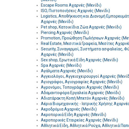
Escape Rooms Αχαρνές (Μενίδι)
ISO, Πιστοποιήσεις Αχαρνές (Μενίδι)
Logistics, Αποθήκευση και Διανομή Εμπορευμά
Αχαρνές (Μενίδι)
Pet shop, Κατοικίδια Ζώα Αχαρνές (Μενίδι)
Piercing Αχαρνές (Μενίδι)
Promotion, Προώθηση Πωλήσεων Αχαρνές (Μεν
Real Estate, Μεσιτικά Γραφεία, Μεσίτες Αχαρνέ
Security, Συναγερμοί, Συστήματα ασφαλείας, Φ
Αχαρνές (Μενίδι)
Sex shop, Ερωτικά Είδη Αχαρνές (Μενίδι)
Spa Αχαρνές (Μενίδι)
Αγάλματα Αχαρνές (Μενίδι)
Αγγειολόγοι, Αγγειοχειρουργοί Αχαρνές (Μενίδ
Αγιογράφοι, Αγιογραφίες Αχαρνές (Μενίδι)
Αγρονόμοι, Τοπογράφοι Αχαρνές (Μενίδι)
Αδαμαντοφόρα Εργαλεία Αχαρνές (Μενίδι)
Αδιατάρακτη Κοπή Μπετόν Αχαρνές (Μενίδι)
Αέρια Βιομηχανικής - Ιατρικής Χρήσης Αχαρνές
Αεροδρόμια Αχαρνές (Μενίδι)
Αεροπορικά Είδη Αχαρνές (Μενίδι)
Αεροπορικές Εταιρείες Αχαρνές (Μενίδι)
Αθλητικά Είδη, Αθλητικά Ρούχα, Αθλητικά Παπ