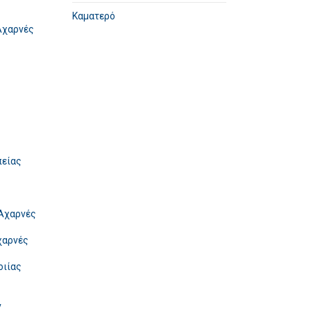
Καματερό
Αχαρνές
πείας
Αχαρνές
χαρνές
οιίας
ν