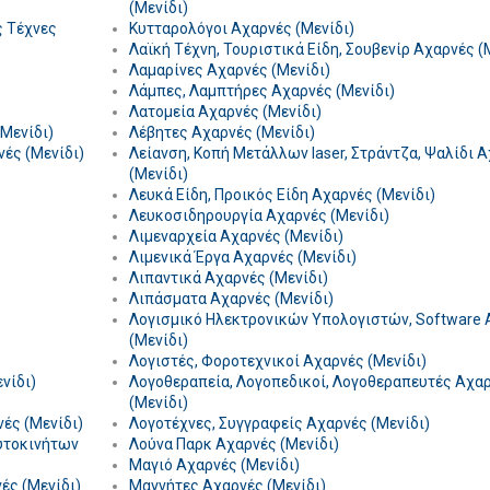
(Μενίδι)
ς Τέχνες
Κυτταρολόγοι Αχαρνές (Μενίδι)
Λαϊκή Τέχνη, Τουριστικά Είδη, Σουβενίρ Αχαρνές (
Λαμαρίνες Αχαρνές (Μενίδι)
Λάμπες, Λαμπτήρες Αχαρνές (Μενίδι)
Λατομεία Αχαρνές (Μενίδι)
(Μενίδι)
Λέβητες Αχαρνές (Μενίδι)
νές (Μενίδι)
Λείανση, Κοπή Μετάλλων laser, Στράντζα, Ψαλίδι 
(Μενίδι)
Λευκά Είδη, Προικός Είδη Αχαρνές (Μενίδι)
Λευκοσιδηρουργία Αχαρνές (Μενίδι)
Λιμεναρχεία Αχαρνές (Μενίδι)
Λιμενικά Έργα Αχαρνές (Μενίδι)
Λιπαντικά Αχαρνές (Μενίδι)
Λιπάσματα Αχαρνές (Μενίδι)
Λογισμικό Ηλεκτρονικών Υπολογιστών, Software 
(Μενίδι)
Λογιστές, Φοροτεχνικοί Αχαρνές (Μενίδι)
νίδι)
Λογοθεραπεία, Λογοπεδικοί, Λογοθεραπευτές Αχα
(Μενίδι)
ές (Μενίδι)
Λογοτέχνες, Συγγραφείς Αχαρνές (Μενίδι)
υτοκινήτων
Λούνα Παρκ Αχαρνές (Μενίδι)
Μαγιό Αχαρνές (Μενίδι)
ς (Μενίδι)
Μαγνήτες Αχαρνές (Μενίδι)