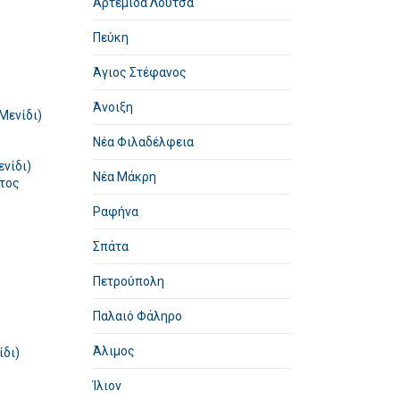
Αρτέμιδα Λούτσα
Πεύκη
Άγιος Στέφανος
Άνοιξη
Μενίδι)
Νέα Φιλαδέλφεια
νίδι)
Νέα Μάκρη
ντος
Ραφήνα
Σπάτα
Πετρούπολη
Παλαιό Φάληρο
Άλιμος
ίδι)
Ίλιον