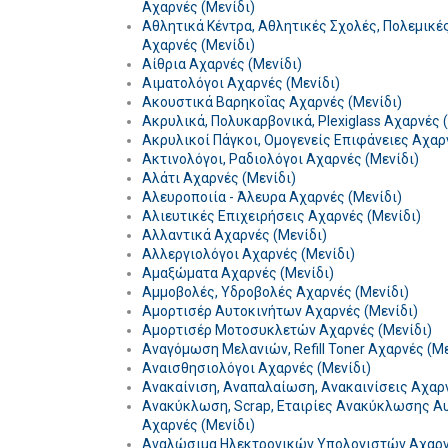
Αχαρνές (Μενίδι)
Αθλητικά Κέντρα, Αθλητικές Σχολές, Πολεμικέ
Αχαρνές (Μενίδι)
Αίθρια Αχαρνές (Μενίδι)
Αιματολόγοι Αχαρνές (Μενίδι)
Ακουστικά Βαρηκοΐας Αχαρνές (Μενίδι)
Ακρυλικά, Πολυκαρβονικά, Plexiglass Αχαρνές 
Ακρυλικοί Πάγκοι, Ομογενείς Επιφάνειες Αχαρ
Ακτινολόγοι, Ραδιολόγοι Αχαρνές (Μενίδι)
Αλάτι Αχαρνές (Μενίδι)
Αλευροποιία - Άλευρα Αχαρνές (Μενίδι)
Αλιευτικές Επιχειρήσεις Αχαρνές (Μενίδι)
Αλλαντικά Αχαρνές (Μενίδι)
Αλλεργιολόγοι Αχαρνές (Μενίδι)
Αμαξώματα Αχαρνές (Μενίδι)
Αμμοβολές, Υδροβολές Αχαρνές (Μενίδι)
Αμορτισέρ Αυτοκινήτων Αχαρνές (Μενίδι)
Αμορτισέρ Μοτοσυκλετών Αχαρνές (Μενίδι)
Αναγόμωση Μελανιών, Refill Toner Αχαρνές (Με
Αναισθησιολόγοι Αχαρνές (Μενίδι)
Ανακαίνιση, Αναπαλαίωση, Ανακαινίσεις Αχαρν
Ανακύκλωση, Scrap, Εταιρίες Ανακύκλωσης Α
Αχαρνές (Μενίδι)
Αναλώσιμα Ηλεκτρονικών Υπολογιστών Αχαρνέ