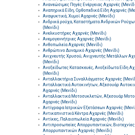
Ανανεώσιμες Πηγές Ενέργειας Αχαρνές (Μενίδ
Αναπηρικά Είδη, Ορθοπεδικά Είδη Αχαρνές (Με
Αναψυκτικά, Χυμοί Αχαρνές (Μενίδι)
Ανδρικά ρούχα, Καταστήματα Ανδρικών Ρούχω
(Μενίδι)
Ανελκυστήρες Αχαρνές (Μενίδι)
Ανεμογεννήτριες Αχαρνές (Μενίδι)
Ανθοπωλεία Αχαρνές (Μενίδι)
Ανθρώπινο Δυναμικό Αχαρνές (Μενίδι)
Ανιχνευτής Χρυσού, Ανιχνευτής Μετάλλων Αχ
(Μενίδι)
Ανοξείδωτες Κατασκευές, Ανοξείδωτα Είδη Α
(Μενίδι)
Ανταλλακτήρια Συναλλάγματος Αχαρνές (Μενίδ
Ανταλλακτικά Αυτοκινήτων, Αξεσουάρ Αυτοκι
Αχαρνές (Μενίδι)
Ανταλλακτικά Μοτοσυκλετών, Αξεσουάρ Μοτ
Αχαρνές (Μενίδι)
Αντίγραφα Ιατρικών Εξετάσεων Αχαρνές (Μενί
Αντικαπνιστικά Κέντρα Αχαρνές (Μενίδι)
Αντίκες, Παλαιοπωλεία Αχαρνές (Μενίδι)
Αντιπροσωπείες Απορρυπαντικών, Βιοτεχνίες
Απορρυπαντικών Αχαρνές (Μενίδι)